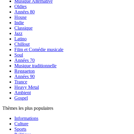
Musique Alternative
Oldies
Années 80
House
Indie
Classique
Jazz
Latino
Chillout
Film et Comédie musicale
Soul
Années 70
Musique traditionnelle
Reggaeton
Années 90
Trance
Heavy Metal
Ambient
Gospel
Thèmes les plus populaires
Informations
Culture
Sports