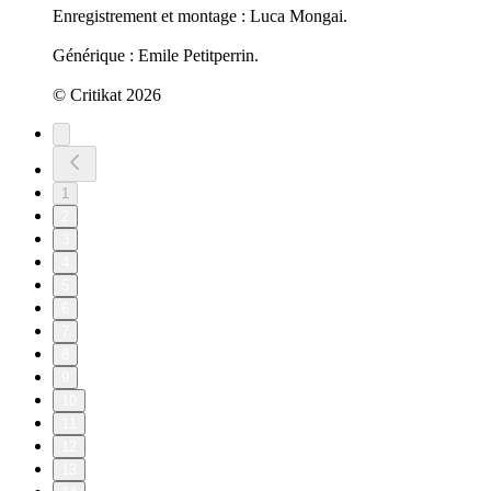
Enregistrement et montage : Luca Mongai.
Générique : Emile Petitperrin.
© Critikat 2026
1
2
3
4
5
6
7
8
9
10
11
12
13