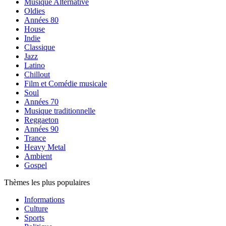
Musique Alternative
Oldies
Années 80
House
Indie
Classique
Jazz
Latino
Chillout
Film et Comédie musicale
Soul
Années 70
Musique traditionnelle
Reggaeton
Années 90
Trance
Heavy Metal
Ambient
Gospel
Thèmes les plus populaires
Informations
Culture
Sports