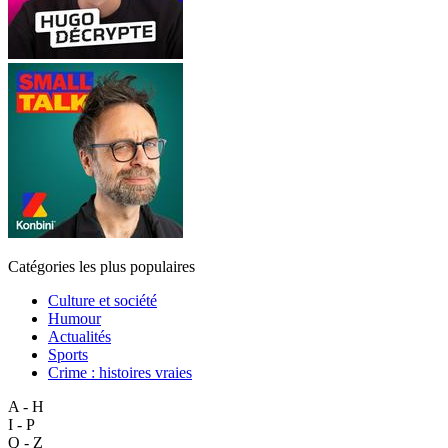
Catégories les plus populaires
Culture et société
Humour
Actualités
Sports
Crime : histoires vraies
A - H
I - P
Q - Z