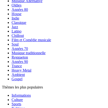
Musique Alternative
Oldies
Années 80
House
Indie
Classique
Jazz
Latino
Chillout
Film et Comédie musicale
Soul
Années 70
Musique traditionnelle
Reggaeton
Années 90
Trance
Heavy Metal
Ambient
Gospel
Thèmes les plus populaires
Informations
Culture
Sports