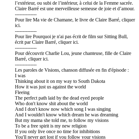
l’extérieur, ou subi de l’intérieur, à celui de la Femme sacrée.
Claire Barré est une merveilleuse semeuse de joie et d’amour.
--------------
Pour lire Ma vie de Chamane, le livre de Claire Barré, cliquer
ici.
--------------
Pour lire Pourquoi je n'ai pas écrit de film sur Sitting Bull,
écrit par Claire Barré, cliquer ici.
--------------
Pour découvrir Charlie Lou, jeune chanteuse, fille de Claire
Barré, cliquer ici.
--------------
Les paroles de Visions, chanson diffusée en fin d'épisode :
I was
Thinking about it on my way to South Dakota
How it was just us against the world
Fleeing
The perfect path laid by the dead eyed people
Who don't know shit about the world
And I don't know now which song I was singing
And I wouldn't know which dream he was dreaming
But my mama she told me, to follow my visions
To be a free spirit is my new religion
If you only live once no time for inhibitions
You'll never get lost if you follow your visions