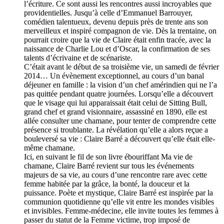
l’écriture. Ce sont aussi les rencontres aussi incroyables que
providentielles. Jusqu’à celle d’Emmanuel Barrouyer,
comédien talentueux, devenu depuis près de trente ans son
merveilleux et inspiré compagnon de vie. Dès la trentaine, on
pourrait croire que la vie de Claire était enfin tracée, avec la
naissance de Charlie Lou et d’Oscar, la confirmation de ses
talents d’écrivaine et de scénariste.
C’était avant le début de sa troisième vie, un samedi de février
2014… Un évènement exceptionnel, au cours d’un banal
déjeuner en famille : la vision d’un chef amérindien qui ne l’a
pas quittée pendant quatre journées. Lorsqu’elle a découvert
que le visage qui lui apparaissait était celui de Sitting Bull,
grand chef et grand visionnaire, assassiné en 1890, elle est
allée consulter une chamane, pour tenter de comprendre cette
présence si troublante. La révélation qu’elle a alors reçue a
bouleversé sa vie : Claire Barré a découvert qu’elle était elle-
même chamane.
Ici, en suivant le fil de son livre ébouriffant Ma vie de
chamane, Claire Barré revient sur tous les événements
majeurs de sa vie, au cours d’une rencontre rare avec cette
femme habitée par la grâce, la bonté, la douceur et la
puissance. Poète et mystique, Claire Barré est inspirée par la
communion quotidienne qu’elle vit entre les mondes visibles
et invisibles. Femme-médecine, elle invite toutes les femmes à
passer du statut de la Femme victime, trop imposé de