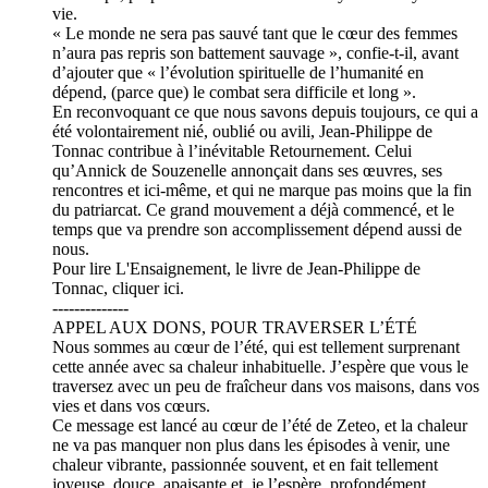
vie.
« Le monde ne sera pas sauvé tant que le cœur des femmes
n’aura pas repris son battement sauvage », confie-t-il, avant
d’ajouter que « l’évolution spirituelle de l’humanité en
dépend, (parce que) le combat sera difficile et long ».
En reconvoquant ce que nous savons depuis toujours, ce qui a
été volontairement nié, oublié ou avili, Jean-Philippe de
Tonnac contribue à l’inévitable Retournement. Celui
qu’Annick de Souzenelle annonçait dans ses œuvres, ses
rencontres et ici-même, et qui ne marque pas moins que la fin
du patriarcat. Ce grand mouvement a déjà commencé, et le
temps que va prendre son accomplissement dépend aussi de
nous.
Pour lire L'Ensaignement, le livre de Jean-Philippe de
Tonnac, cliquer ici.
--------------
APPEL AUX DONS, POUR TRAVERSER L’ÉTÉ
Nous sommes au cœur de l’été, qui est tellement surprenant
cette année avec sa chaleur inhabituelle. J’espère que vous le
traversez avec un peu de fraîcheur dans vos maisons, dans vos
vies et dans vos cœurs.
Ce message est lancé au cœur de l’été de Zeteo, et la chaleur
ne va pas manquer non plus dans les épisodes à venir, une
chaleur vibrante, passionnée souvent, et en fait tellement
joyeuse, douce, apaisante et, je l’espère, profondément