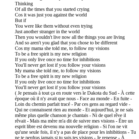
Thinking
Of all the times that you started crying
Cos it was just you against the world
But if
You were like them without even trying
Just another stranger in the world
Then you wouldn't live now all the things you are living
And so aren't you glad that you chose to be different
Cos my mama she told me, to follow my visions
To be a free spirit is my new religion
If you only live once no time for inhibitions
You'll never get lost if you follow your visions
My mama she told me, to follow my visions
To be a free spirit is my new religion
If you only live once no time for inhibitions
You'll never get lost if you follow your visions
( Je pensais à tout ça en route vers le Dakota du Sud - À cette
époque où il n'y avait que nous - Face au monde - En fuite -
Loin du chemin parfait tracé - Par ces gens au regard vide -
Qui ne connaissent rien au monde - Et aujourd'hui, je ne sais
même plus quelle chanson je chantais - Ni de quel rêve il
rêvait - Mais ma mère m'a dit de suivre mes visions - Être un
esprit libre est devenu ma nouvelle religion - Si l'on ne vit
qu'une seule fois, il n'y a pas de place pour les inhibitions - Tu
ne te perdras jamais si tu suis tes visions - Je repense - À