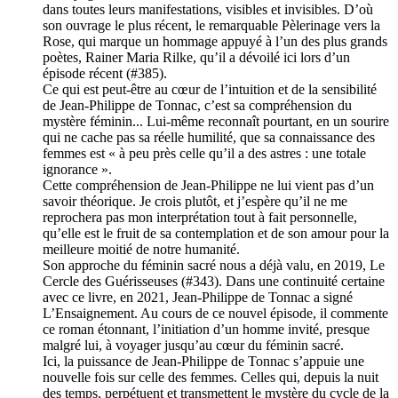
dans toutes leurs manifestations, visibles et invisibles. D’où
son ouvrage le plus récent, le remarquable Pèlerinage vers la
Rose, qui marque un hommage appuyé à l’un des plus grands
poètes, Rainer Maria Rilke, qu’il a dévoilé ici lors d’un
épisode récent (#385).
Ce qui est peut-être au cœur de l’intuition et de la sensibilité
de Jean-Philippe de Tonnac, c’est sa compréhension du
mystère féminin... Lui-même reconnaît pourtant, en un sourire
qui ne cache pas sa réelle humilité, que sa connaissance des
femmes est « à peu près celle qu’il a des astres : une totale
ignorance ».
Cette compréhension de Jean-Philippe ne lui vient pas d’un
savoir théorique. Je crois plutôt, et j’espère qu’il ne me
reprochera pas mon interprétation tout à fait personnelle,
qu’elle est le fruit de sa contemplation et de son amour pour la
meilleure moitié de notre humanité.
Son approche du féminin sacré nous a déjà valu, en 2019, Le
Cercle des Guérisseuses (#343). Dans une continuité certaine
avec ce livre, en 2021, Jean-Philippe de Tonnac a signé
L’Ensaignement. Au cours de ce nouvel épisode, il commente
ce roman étonnant, l’initiation d’un homme invité, presque
malgré lui, à voyager jusqu’au cœur du féminin sacré.
Ici, la puissance de Jean-Philippe de Tonnac s’appuie une
nouvelle fois sur celle des femmes. Celles qui, depuis la nuit
des temps, perpétuent et transmettent le mystère du cycle de la