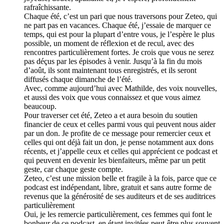
rafraîchissante.
Chaque été, c’est un pari que nous traversons pour Zeteo, qui
ne part pas en vacances. Chaque été, j’essaie de marquer ce
temps, qui est pour la plupart d’entre vous, je l’espère le plus
possible, un moment de réflexion et de recul, avec des
rencontres particulièrement fortes. Je crois que vous ne serez
pas déçus par les épisodes à venir. Jusqu’à la fin du mois
d’août, ils sont maintenant tous enregistrés, et ils seront
diffusés chaque dimanche de l’été.
Avec, comme aujourd’hui avec Mathilde, des voix nouvelles,
et aussi des voix que vous connaissez et que vous aimez
beaucoup.
Pour traverser cet été, Zeteo a et aura besoin du soutien
financier de ceux et celles parmi vous qui peuvent nous aider
par un don. Je profite de ce message pour remercier ceux et
celles qui ont déjà fait un don, je pense notamment aux dons
récents, et j’appelle ceux et celles qui apprécient ce podcast et
qui peuvent en devenir les bienfaiteurs, même par un petit
geste, car chaque geste compte.
Zeteo, c’est une mission belle et fragile à la fois, parce que ce
podcast est indépendant, libre, gratuit et sans autre forme de
revenus que la générosité de ses auditeurs et de ses auditrices
particulièrement
Oui, je les remercie particulièrement, ces femmes qui font le
bonheur de ce podcast, en étant invitées peut-être plus souvent