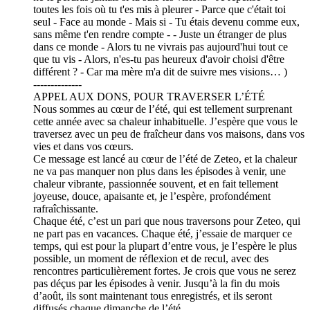
toutes les fois où tu t'es mis à pleurer - Parce que c'était toi
seul - Face au monde - Mais si - Tu étais devenu comme eux,
sans même t'en rendre compte - - Juste un étranger de plus
dans ce monde - Alors tu ne vivrais pas aujourd'hui tout ce
que tu vis - Alors, n'es-tu pas heureux d'avoir choisi d'être
différent ? - Car ma mère m'a dit de suivre mes visions… )
--------------
APPEL AUX DONS, POUR TRAVERSER L’ÉTÉ
Nous sommes au cœur de l’été, qui est tellement surprenant
cette année avec sa chaleur inhabituelle. J’espère que vous le
traversez avec un peu de fraîcheur dans vos maisons, dans vos
vies et dans vos cœurs.
Ce message est lancé au cœur de l’été de Zeteo, et la chaleur
ne va pas manquer non plus dans les épisodes à venir, une
chaleur vibrante, passionnée souvent, et en fait tellement
joyeuse, douce, apaisante et, je l’espère, profondément
rafraîchissante.
Chaque été, c’est un pari que nous traversons pour Zeteo, qui
ne part pas en vacances. Chaque été, j’essaie de marquer ce
temps, qui est pour la plupart d’entre vous, je l’espère le plus
possible, un moment de réflexion et de recul, avec des
rencontres particulièrement fortes. Je crois que vous ne serez
pas déçus par les épisodes à venir. Jusqu’à la fin du mois
d’août, ils sont maintenant tous enregistrés, et ils seront
diffusés chaque dimanche de l’été.