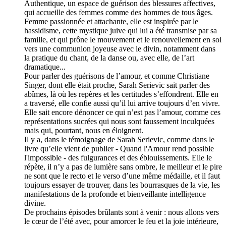
Authentique, un espace de guérison des blessures affectives,
qui accueille des femmes comme des hommes de tous âges.
Femme passionnée et attachante, elle est inspirée par le
hassidisme, cette mystique juive qui lui a été transmise par sa
famille, et qui prône le mouvement et le renouvellement en soi
vers une communion joyeuse avec le divin, notamment dans
la pratique du chant, de la danse ou, avec elle, de l’art
dramatique...
Pour parler des guérisons de l’amour, et comme Christiane
Singer, dont elle était proche, Sarah Serievic sait parler des
abîmes, là où les repères et les certitudes s’effondrent. Elle en
a traversé, elle confie aussi qu’il lui arrive toujours d’en vivre.
Elle sait encore dénoncer ce qui n’est pas l’amour, comme ces
représentations sucrées qui nous sont faussement inculquées
mais qui, pourtant, nous en éloignent.
Il y a, dans le témoignage de Sarah Serievic, comme dans le
livre qu’elle vient de publier - Quand l'Amour rend possible
l'impossible - des fulgurances et des éblouissements. Elle le
répète, il n’y a pas de lumière sans ombre, le meilleur et le pire
ne sont que le recto et le verso d’une même médaille, et il faut
toujours essayer de trouver, dans les bourrasques de la vie, les
manifestations de la profonde et bienveillante intelligence
divine.
De prochains épisodes brûlants sont à venir : nous allons vers
le cœur de l’été avec, pour amorcer le feu et la joie intérieure,