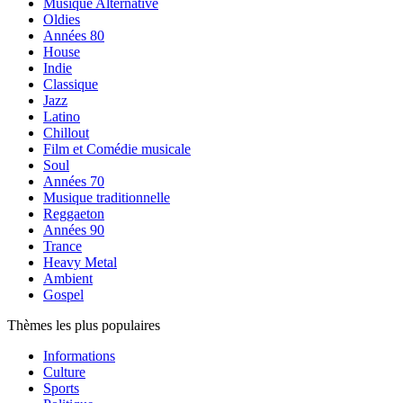
Musique Alternative
Oldies
Années 80
House
Indie
Classique
Jazz
Latino
Chillout
Film et Comédie musicale
Soul
Années 70
Musique traditionnelle
Reggaeton
Années 90
Trance
Heavy Metal
Ambient
Gospel
Thèmes les plus populaires
Informations
Culture
Sports