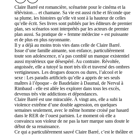
Claire Barré est romancière, scénariste pour le cinéma et la
télévision… et chamane. Sa vie est aussi riche et féconde que
sa plume, les histoires qu’elle vit sont à la hauteur de celles
qu’elle écrit. Ses livres sont publiés par les éditeurs de premier
plan, ses scénarios sont interprétés par les acteurs de premier
plan aussi. Sa pratique de « femme médecine » est puissante
et de plus en plus rayonnante.
Il y a déjà au moins trois vies dans celle de Claire Barré.
Issue d’une famille aimante, son enfance, particulièrement
toute son adolescence, n’a pas comblé un manque existentiel
aussi mystérieux que désespéré. Au contraire. Révoltée,
angoissée, elle a tutoyé la mort très tôt et traversé des ombres
vertigineuses. Les drogues douces ou dures, l’alcool et le
sexe : Les paradis artificiels qu’elle a appris de ses seuls
maîtres à l’époque - de Baudelaire à Daumal, de Nerval à
Rimbaud - elle est allée les explorer dans tous les excès,
devenus très vite addictions et dépendances.
Claire Barré est une miraculée. À vingt ans, elle a subi la
violence extrême d’une double agression, en quelques
semaines seulement, avec le même homme croisé par hasard
dans le RER de l’ouest parisien. Le moment où elle a
convaincu son violeur de ne pas la tuer marque sans doute le
début de sa renaissance.
Ce qui a particulièrement sauvé Claire Barré, c’est le théâtre et