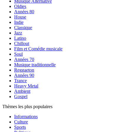
Musique Alternative
Oldies
Années 80
House
Indie
Classique
Jazz
Latino
Chillout
Film et Comédie musicale
Soul
Années 70
Musique traditionnelle
Reggaeton
Années 90
Trance
Heavy Metal
Ambient
Gospel
Thèmes les plus populaires
Informations
Culture
Sports