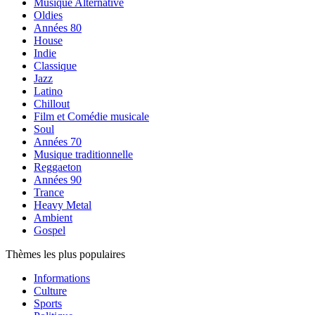
Musique Alternative
Oldies
Années 80
House
Indie
Classique
Jazz
Latino
Chillout
Film et Comédie musicale
Soul
Années 70
Musique traditionnelle
Reggaeton
Années 90
Trance
Heavy Metal
Ambient
Gospel
Thèmes les plus populaires
Informations
Culture
Sports