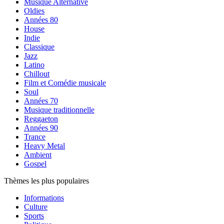
Musique Alternative
Oldies
Années 80
House
Indie
Classique
Jazz
Latino
Chillout
Film et Comédie musicale
Soul
Années 70
Musique traditionnelle
Reggaeton
Années 90
Trance
Heavy Metal
Ambient
Gospel
Thèmes les plus populaires
Informations
Culture
Sports