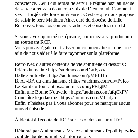
conscience. Celui qui refusa de servir le régime nazi au risque
de sa vie a réussi à écouter la voix de Dieu en lui. Comment
s'est-il forgé cette force intérieure ? C'est ce que nous propose
de saisir le père Matthieu Aine, curé du diocèse de Lille.
Retrouvez tous nos contenus, articles et épisodes sur rcf.fr
Si vous avez apprécié cet épisode, participez à sa production
en soutenant RCF.
Vous pouvez également laisser un commentaire ou une note
afin de nous aider à le faire rayonner sur la plateforme.
Retrouvez d'autres contenus de vie spirituelle ci-dessous :
Prière du matin : https://audmns.com/DwJysxv
Halte spirituelle : https://audmns.com/pMJdJHh
B. A. -BA du christianisme : https://audmns.com/oiwPyKo
Le Saint du Jour : https://audmns.com/yFRfglM
Enfin une Bonne Nouvelle : https://audmns.com/afqCkPV
Connaître le judaïsme : https://audmns.com/VTjtdya
Enfin, n'hésitez pas à vous abonner pour ne manquer aucun
nouvel épisode.
À bientôt à l'écoute de RCF sur les ondes ou sur rcf.fr !
Hébergé par Audiomeans. Visitez audiomeans.fr/politique-de-
confidentialite pour plus d'informations.