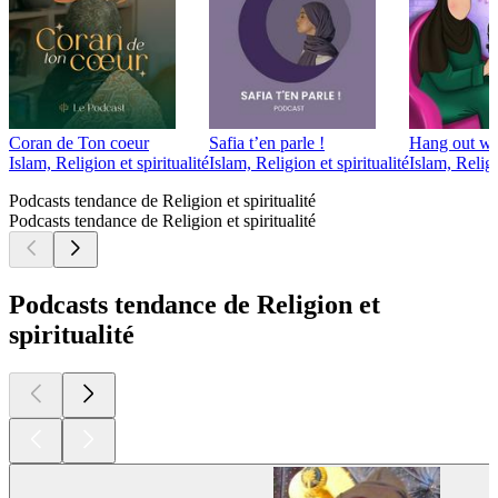
Coran de Ton coeur
Safia t’en parle !
Hang out wi
Islam, Religion et spiritualité
Islam, Religion et spiritualité
Islam, Religi
Podcasts tendance de Religion et spiritualité
Podcasts tendance de Religion et spiritualité
Podcasts tendance de Religion et
spiritualité