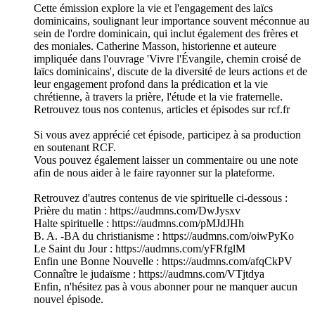
Cette émission explore la vie et l'engagement des laïcs
dominicains, soulignant leur importance souvent méconnue au
sein de l'ordre dominicain, qui inclut également des frères et
des moniales. Catherine Masson, historienne et auteure
impliquée dans l'ouvrage 'Vivre l'Évangile, chemin croisé de
laïcs dominicains', discute de la diversité de leurs actions et de
leur engagement profond dans la prédication et la vie
chrétienne, à travers la prière, l'étude et la vie fraternelle.
Retrouvez tous nos contenus, articles et épisodes sur rcf.fr
Si vous avez apprécié cet épisode, participez à sa production
en soutenant RCF.
Vous pouvez également laisser un commentaire ou une note
afin de nous aider à le faire rayonner sur la plateforme.
Retrouvez d'autres contenus de vie spirituelle ci-dessous :
Prière du matin : https://audmns.com/DwJysxv
Halte spirituelle : https://audmns.com/pMJdJHh
B. A. -BA du christianisme : https://audmns.com/oiwPyKo
Le Saint du Jour : https://audmns.com/yFRfglM
Enfin une Bonne Nouvelle : https://audmns.com/afqCkPV
Connaître le judaïsme : https://audmns.com/VTjtdya
Enfin, n'hésitez pas à vous abonner pour ne manquer aucun
nouvel épisode.