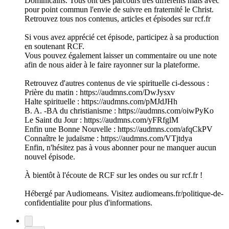
Dominicains. Tous ont des parcours très différents mais avec
pour point commun l'envie de suivre en fraternité le Christ.
Retrouvez tous nos contenus, articles et épisodes sur rcf.fr
Si vous avez apprécié cet épisode, participez à sa production
en soutenant RCF.
Vous pouvez également laisser un commentaire ou une note
afin de nous aider à le faire rayonner sur la plateforme.
Retrouvez d'autres contenus de vie spirituelle ci-dessous :
Prière du matin : https://audmns.com/DwJysxv
Halte spirituelle : https://audmns.com/pMJdJHh
B. A. -BA du christianisme : https://audmns.com/oiwPyKo
Le Saint du Jour : https://audmns.com/yFRfglM
Enfin une Bonne Nouvelle : https://audmns.com/afqCkPV
Connaître le judaïsme : https://audmns.com/VTjtdya
Enfin, n'hésitez pas à vous abonner pour ne manquer aucun
nouvel épisode.
À bientôt à l'écoute de RCF sur les ondes ou sur rcf.fr !
Hébergé par Audiomeans. Visitez audiomeans.fr/politique-de-
confidentialite pour plus d'informations.