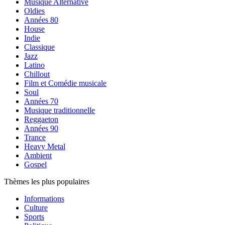
Musique Alternative
Oldies
Années 80
House
Indie
Classique
Jazz
Latino
Chillout
Film et Comédie musicale
Soul
Années 70
Musique traditionnelle
Reggaeton
Années 90
Trance
Heavy Metal
Ambient
Gospel
Thèmes les plus populaires
Informations
Culture
Sports