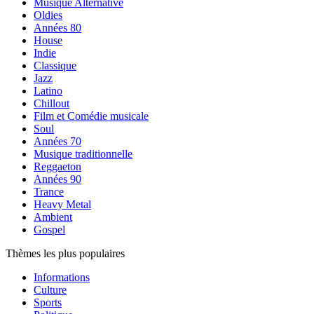
Musique Alternative
Oldies
Années 80
House
Indie
Classique
Jazz
Latino
Chillout
Film et Comédie musicale
Soul
Années 70
Musique traditionnelle
Reggaeton
Années 90
Trance
Heavy Metal
Ambient
Gospel
Thèmes les plus populaires
Informations
Culture
Sports