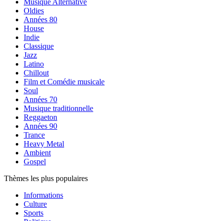
Musique Alternative
Oldies
Années 80
House
Indie
Classique
Jazz
Latino
Chillout
Film et Comédie musicale
Soul
Années 70
Musique traditionnelle
Reggaeton
Années 90
Trance
Heavy Metal
Ambient
Gospel
Thèmes les plus populaires
Informations
Culture
Sports