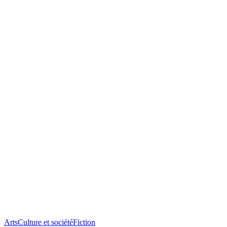
Arts
Culture et société
Fiction