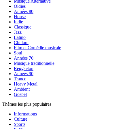
Musique Alternative
Oldies
Années 80
House
Indie
Classique
Jazz
Latino
Chillout
Film et Comédie musicale
Soul
Années 70
Musique traditionnelle
Reggaeton
Années 90
Trance
Heavy Metal
Ambient
Gospel
Thèmes les plus populaires
Informations
Culture
Sports