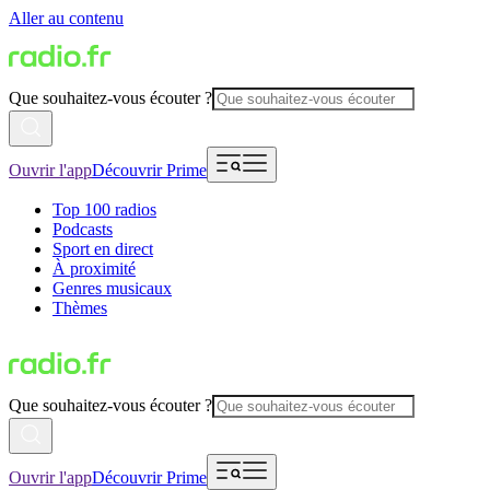
Aller au contenu
Que souhaitez-vous écouter ?
Ouvrir l'app
Découvrir Prime
Top 100 radios
Podcasts
Sport en direct
À proximité
Genres musicaux
Thèmes
Que souhaitez-vous écouter ?
Ouvrir l'app
Découvrir Prime