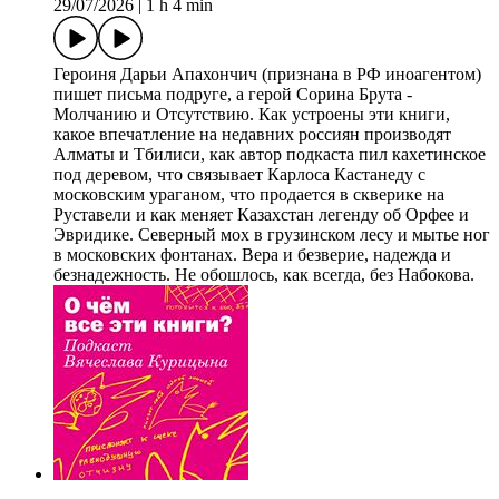
29/07/2026
|
1 h 4 min
Героиня Дарьи Апахончич (признана в РФ иноагентом)
пишет письма подруге, а герой Сорина Брута -
Молчанию и Отсутствию. Как устроены эти книги,
какое впечатление на недавних россиян производят
Алматы и Тбилиси, как автор подкаста пил кахетинское
под деревом, что связывает Карлоса Кастанеду с
московским ураганом, что продается в скверике на
Руставели и как меняет Казахстан легенду об Орфее и
Эвридике. Северный мох в грузинском лесу и мытье ног
в московских фонтанах. Вера и безверие, надежда и
безнадежность. Не обошлось, как всегда, без Набокова.