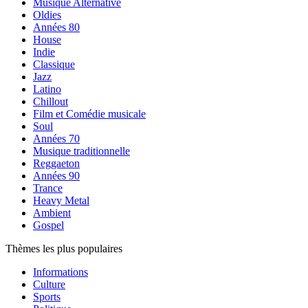
Musique Alternative
Oldies
Années 80
House
Indie
Classique
Jazz
Latino
Chillout
Film et Comédie musicale
Soul
Années 70
Musique traditionnelle
Reggaeton
Années 90
Trance
Heavy Metal
Ambient
Gospel
Thèmes les plus populaires
Informations
Culture
Sports