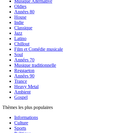
Musique Alternative
Oldies
Années 80
House
Indie
Classique
Jazz
Latino
Chillout
Film et Comédie musicale
Soul
Années 70
Musique traditionnelle
Reggaeton
Années 90
Trance
Heavy Metal
Ambient
Gospel
Thèmes les plus populaires
Informations
Culture
Sports