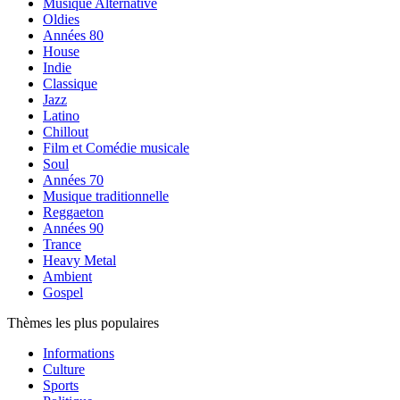
Musique Alternative
Oldies
Années 80
House
Indie
Classique
Jazz
Latino
Chillout
Film et Comédie musicale
Soul
Années 70
Musique traditionnelle
Reggaeton
Années 90
Trance
Heavy Metal
Ambient
Gospel
Thèmes les plus populaires
Informations
Culture
Sports