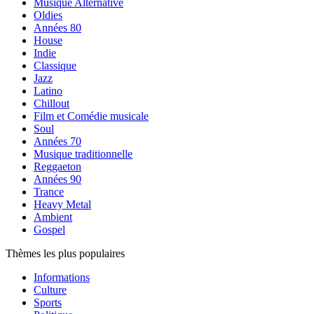
Musique Alternative
Oldies
Années 80
House
Indie
Classique
Jazz
Latino
Chillout
Film et Comédie musicale
Soul
Années 70
Musique traditionnelle
Reggaeton
Années 90
Trance
Heavy Metal
Ambient
Gospel
Thèmes les plus populaires
Informations
Culture
Sports