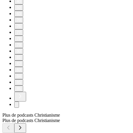
40
50
60
70
76
77
78
79
80
81
82
83
84
85
86
Plus de podcasts Christianisme
Plus de podcasts Christianisme