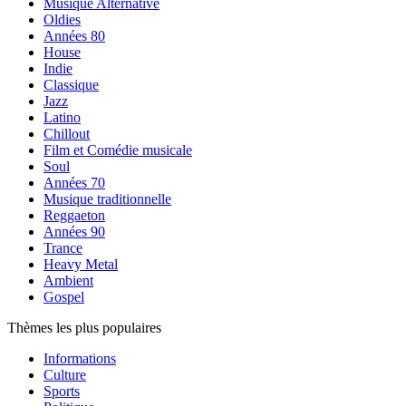
Musique Alternative
Oldies
Années 80
House
Indie
Classique
Jazz
Latino
Chillout
Film et Comédie musicale
Soul
Années 70
Musique traditionnelle
Reggaeton
Années 90
Trance
Heavy Metal
Ambient
Gospel
Thèmes les plus populaires
Informations
Culture
Sports