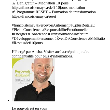
🧘 Défi gratuit – Méditation 10 jours
https://francoislemay.ca/defi-10jours-meditation
🌱 Programme RESET – Formation de transformation
https://francoislemay.ca/reset
#françoislemay #PercevoirAutrement #CplusRegaleE
#PleineConscience #ResponsabilitéÉmotionnelle
#ÉnergieEtConscience #TransformationIntérieure
#DéveloppementPersonnel #ÉveilDeConscience #Méditatio
#Reset #defi10jours
Hébergé par Ausha. Visitez ausha.co/politique-de-
confidentialite pour plus d'informations.
Le pouvoir est en vous