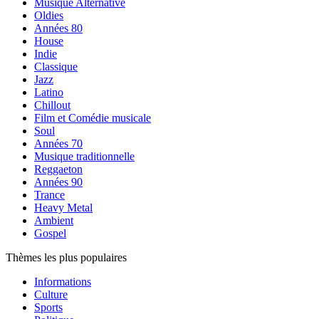
Musique Alternative
Oldies
Années 80
House
Indie
Classique
Jazz
Latino
Chillout
Film et Comédie musicale
Soul
Années 70
Musique traditionnelle
Reggaeton
Années 90
Trance
Heavy Metal
Ambient
Gospel
Thèmes les plus populaires
Informations
Culture
Sports