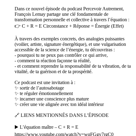
Dans ce nouvel épisode du podcast Percevoir Autrement,
François Lemay partage une clé fondamentale de
transformation personnelle et collective à travers l’équation :
👉 C + R = E Circonstance + Réponse = Énergie (Effet)
À travers des exemples concrets, des analogies puissantes
(voilier, artiste, signature énergétique), et une vulgarisation
accessible de la science de l’énergie, tu découvriras :
- pourquoi tu ne peux pas contrôler ce qui arrive,
- comment ta réaction façonne ta réalité,
- et comment reprendre la responsabilité de ta vibration, de ta
vitalité, de ta guérison et de ta prospérité.
Ce podcast est une invitation à :
✨ sortir de l’autosabotage
✨ te réguler émotionnellement
✨ incarner une conscience plus mature
✨ créer une vie alignée avec ton idéal intérieur
🔗 LIENS MENTIONNÉS DANS L’ÉPISODE
▶️ L’équation maître – C + R = E
https://www.youtube.com/watch?v=wqFGgy7rgC0