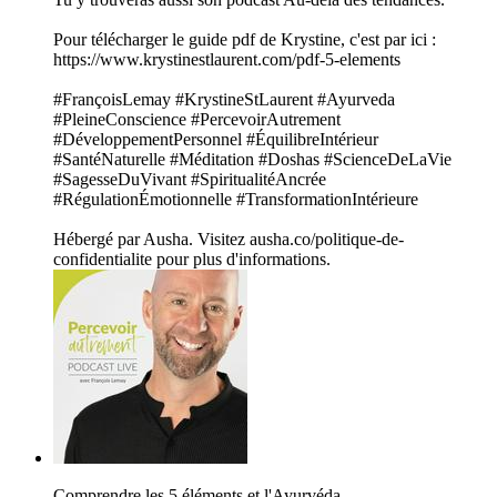
Pour télécharger le guide pdf de Krystine, c'est par ici :
https://www.krystinestlaurent.com/pdf-5-elements
#FrançoisLemay #KrystineStLaurent #Ayurveda
#PleineConscience #PercevoirAutrement
#DéveloppementPersonnel #ÉquilibreIntérieur
#SantéNaturelle #Méditation #Doshas #ScienceDeLaVie
#SagesseDuVivant #SpiritualitéAncrée
#RégulationÉmotionnelle #TransformationIntérieure
Hébergé par Ausha. Visitez ausha.co/politique-de-
confidentialite pour plus d'informations.
Comprendre les 5 éléments et l'Ayurvéda