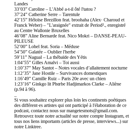
Landes
33’03” Caroline – L'Abbé a-t-il ôté l'tatou ?
37’24” Catherine Serre – Tarentule
42’15” Héloïse Brezillon feat. broohaha (Alex· Charoud et
Franck Weber) – "L'araignée" extrait de Period²., enregistré
au Centre Wallonie Bruxelles
46’08” Aline Bernarde feat. Nico Mokri – DANSE-PEAU-
PILEUSE
52’00” Lohel feat. Soria – Méduse
54’50” Galatée – Oublier l'herbe
59’11” Nagual – La thébaïde des Yétis
1:04’55” Gilles Amalvi – Toi aussi
1:10’37” May Santot – Notes vocales d’allaitement nocturne
1:12’35” Jane Hostile – Survivances domestiques
1:16’49” Camille Ruiz – Paris 20e avec un chien
1:23’16” Ginkgo lit Phœbe Hadjimarkos Clarke – Aliène
(p.94 à 96).
_
Si vous souhaitez explorer plus loin les continents poétiques
des différent·es artistes qui ont participé à l'élaboration de ce
podcast, contactez nous sur mangetesmots@gmail.com.
Retrouvez toute notre actualité sur notre compte Instagram, et
tous nos liens importants (articles de presse, interviews...) sur
notre Linktree.
_