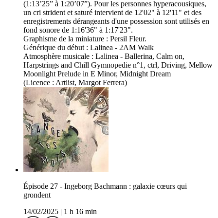
(1:13’25” à 1:20’07”). Pour les personnes hyperacousiques,
un cri strident et saturé intervient de 12'02" à 12'11" et des
enregistrements dérangeants d'une possession sont utilisés en
fond sonore de 1:16'36" à 1:17'23".
Graphisme de la miniature : Persil Fleur.
Générique du début : Lalinea - 2AM Walk
Atmosphère musicale : Lalinea - Ballerina, Calm on,
Harpstrings and Chill Gymnopedie n°1, ctrl, Driving, Mellow
Moonlight Prelude in E Minor, Midnight Dream
(Licence : Artlist, Margot Ferrera)
Épisode 27 - Ingeborg Bachmann : galaxie cœurs qui
grondent
14/02/2025
|
1 h 16 min