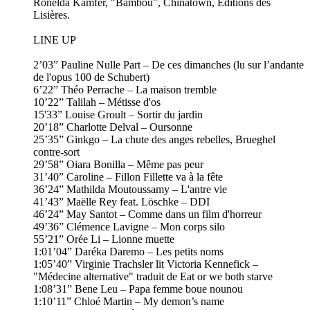
Ronelda Kamfer, "Bambou", Chinatown, Éditions des
Lisières.
LINE UP
2’03” Pauline Nulle Part – De ces dimanches (lu sur l’andante
de l'opus 100 de Schubert)
6’22” Théo Perrache – La maison tremble
10’22” Talilah – Métisse d'os
15'33” Louise Groult – Sortir du jardin
20’18” Charlotte Delval – Oursonne
25’35” Ginkgo – La chute des anges rebelles, Brueghel
contre-sort
29’58” Oiara Bonilla – Même pas peur
31’40” Caroline – Fillon Fillette va à la fête
36’24” Mathilda Moutoussamy – L'antre vie
41’43” Maëlle Rey feat. Löschke – DDI
46’24” May Santot – Comme dans un film d'horreur
49’36” Clémence Lavigne – Mon corps silo
55’21” Orée Li – Lionne muette
1:01’04” Daréka Daremo – Les petits noms
1:05’40” Virginie Trachsler lit Victoria Kennefick –
"Médecine alternative" traduit de Eat or we both starve
1:08’31” Bene Leu – Papa femme boue nounou
1:10’11” Chloé Martin – My demon’s name