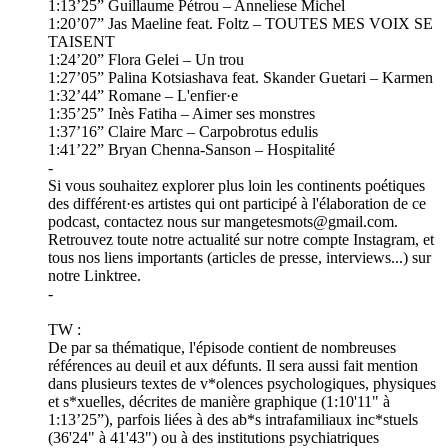
1:13’25” Guillaume Pétrou – Anneliese Michel
1:20’07” Jas Maeline feat. Foltz – TOUTES MES VOIX SE
TAISENT
1:24’20” Flora Gelei – Un trou
1:27’05” Palina Kotsiashava feat. Skander Guetari – Karmen
1:32’44” Romane – L'enfier·e
1:35’25” Inès Fatiha – Aimer ses monstres
1:37’16” Claire Marc – Carpobrotus edulis
1:41’22” Bryan Chenna-Sanson – Hospitalité
-
Si vous souhaitez explorer plus loin les continents poétiques
des différent·es artistes qui ont participé à l'élaboration de ce
podcast, contactez nous sur mangetesmots@gmail.com.
Retrouvez toute notre actualité sur notre compte Instagram, et
tous nos liens importants (articles de presse, interviews...) sur
notre Linktree.
-
TW :
De par sa thématique, l'épisode contient de nombreuses
références au deuil et aux défunts. Il sera aussi fait mention
dans plusieurs textes de v*olences psychologiques, physiques
et s*xuelles, décrites de manière graphique (1:10'11" à
1:13’25”), parfois liées à des ab*s intrafamiliaux inc*stuels
(36'24" à 41'43") ou à des institutions psychiatriques