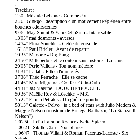
-
Tracklist :
1'30" Mélanie Leblanc - Comme être
2'26" Ginkgo - description d'un mouvement képlérien entre
bouches adolescentes
9'06" May Santot & YannCelloSolo - Intarissable
13'03" maï desmonts - averses
14'54" Flora Souchier - Gelée de groseille
16'18" Paul Bricler - Avant de repartir
19'35" Marjorie - Big Bang
24'50" Millepertuis et le conteur sans histoire - La Lune
29'05" Perle Vallens - Ton nom météore
31'31" Lallah - Filles d'immigrés
37'36" Théo Perrache - Elle se cache
41'46" Mira Migraine - Confess Ouin-Ouin
44'31" Jas Maeline - DOUCHE/BOUCHE
50'36" Maëlle Rey & Löschke - M31
55'22" Emilia Petrakis - Un goût de pondu
58'13" Galatée - Polvo · in a bed of stars with Julio Medem &
Maggie Nelson (musique de Bottega Balthazar, "La Stanza di
Nelson")
1:02'50" Leïla Laloupe Rocher - Nefta Spleen
1:06'21" Sibille Clair - Nos plumes
1:06'47" Thomas Villani & Roman Facerias-Lacoste - Six
Soleils