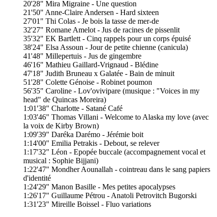
20'28" Mira Migraine - Une question
21'50" Anne-Claire Andersen - Hard sixteen
27'01" Thi Colas - Je bois la tasse de mer-de
32'27" Romane Amelot - Jus de racines de pissenlit
35'32" EK Bartlett - Cinq rappels pour un corps épuisé
38'24" Elsa Assoun - Jour de petite chienne (canicula)
41'48" Millepertuis - Jus de gingembre
46'16" Mathieu Gaillard-Vrignaud - Blédine
47'18" Judith Bruneau x Galatée - Bain de minuit
51'28" Colette Génoise - Robinet poumon
56'35" Caroline - Lov'ovivipare (musique : "Voices in my
head" de Quincas Moreira)
1:01'38" Charlotte - Satané Café
1:03'46" Thomas Villani - Welcome to Alaska my love (avec
la voix de Kirby Brown)
1:09'39" Daréka Darémo - Jérémie boit
1:14'00" Emilia Petrakis - Debout, se relever
1:17'32" Léon - Epopée buccale (accompagnement vocal et
musical : Sophie Bijjani)
1:22'47" Mondher Aounallah - cointreau dans le sang papiers
d'identité
1:24'29" Manon Basille - Mes petites apocalypses
1:26'17" Guillaume Pétrou - Anatoli Petrovitch Bugorski
1:31'23" Mireille Boissel - Fluo variations