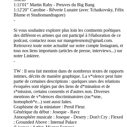
1:11'01" Martin Raby - Preuves du Big Bang
1:12'20" Caroline - Rêverie Lunaire (avec Tchaikovsky, Félix
Blume et Studiomandragore)
-
Si vous souhaitez explorer plus loin les continents poétiques
des différent·es artistes qui ont participé à l'élaboration de ce
podcast, contactez nous sur mangetesmots@gmail.com.
Retrouvez toute notre actualité sur notre compte Instagram, et
tous nos liens importants (articles de presse, interviews...) sur
notre Linktree.
-
TW : Il sera fait mention dans de nombreux textes de rapports
intimes, décrits de manière graphique. La v*olence peut faire
partie de certaines descriptions : quelques unes des relations
évoquées sont régies par des liens de d*mination et de
s*mission, certains consentis et d'autres non. Diverses
mentions de v*olences discriminatoires (rac*sme,
homophob*e...) sont aussi faites.
Graphisme de la miniature : Persil Fleur.
Générique du début : Joseque - Ravz
Atmosphère musicale : Joseque - Desery ; Don't Cry ; Flexed
; Grounded Above : Internal Palace