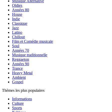
Musique Alternative
Oldies
Années 80
House
Indie
Classique
Jazz
Latino
Chillout
Film et Comédie musicale
Soul
Années 70
Musique traditionnelle
Reggaeton
Années 90
Trance
Heavy Metal
Ambient
Gospel
Thèmes les plus populaires
Informations
Culture
Sports