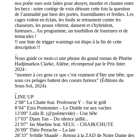
nos poète·sses sont faites pour aboyer, mordre et chanter entre
les becs : notre cortège de voix détoure cette fois la question
de l’animalité par bien des portes, fourmillantes et fertiles. Les
cages volent en éclats, les fusils se retournent contre les
chasseurs, les peaux vibrent, dansent et s'hybrident,
furieuses... Au programme, un tourbillon de fourrures et de
tentacules !
!! une liste de trigger warnings est dispo à la fin de cette
description !!
_
Nous guide ce mois-ci une phrase du grand roman de Phœbe
Hadjimarkos Clarke, Aliène, récompensé par le Prix Inter
2024 :
"montrer à ces gens ce que c’est vraiment d’être une bête, que
sous ces pelages battent des coeurs furieux" (Éditions du
Sous-Sol, 2024).
_
LINE UP
2’08” La Chatte feat. Professeur Y – Sur le grill
8’04” Ezra Pontonnier – Le Diable est aux vaches
13’09” Laïla B. (@poèmevide) – Une bête
17’03” Djam Tan – Du silence jaillit...
21’07” Jas Maeline feat. SEUL – CHAIR/CHUTE
26’09” Théo Perrache – La laie
28’33” Sybille Shaadé – Retour à la ZAD de Notre Dame des