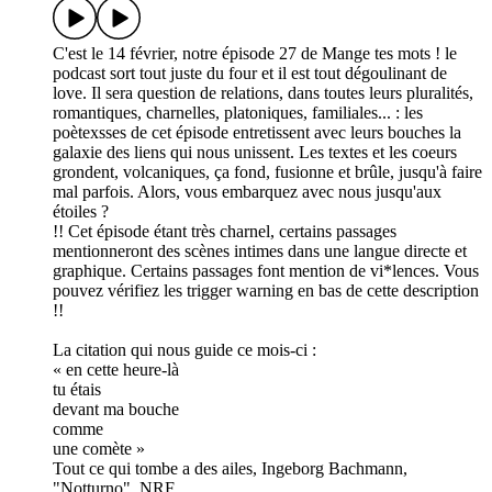
C'est le 14 février, notre épisode 27 de Mange tes mots ! le
podcast sort tout juste du four et il est tout dégoulinant de
love. Il sera question de relations, dans toutes leurs pluralités,
romantiques, charnelles, platoniques, familiales... : les
poètexsses de cet épisode entretissent avec leurs bouches la
galaxie des liens qui nous unissent. Les textes et les coeurs
grondent, volcaniques, ça fond, fusionne et brûle, jusqu'à faire
mal parfois. Alors, vous embarquez avec nous jusqu'aux
étoiles ?
!! Cet épisode étant très charnel, certains passages
mentionneront des scènes intimes dans une langue directe et
graphique. Certains passages font mention de vi*lences. Vous
pouvez vérifiez les trigger warning en bas de cette description
!!
La citation qui nous guide ce mois-ci :
« en cette heure-là
tu étais
devant ma bouche
comme
une comète »
Tout ce qui tombe a des ailes, Ingeborg Bachmann,
"Notturno", NRF.