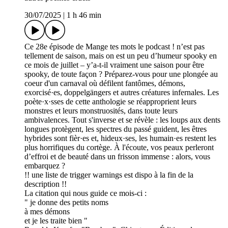
30/07/2025
|
1 h 46 min
Ce 28e épisode de Mange tes mots le podcast ! n’est pas
tellement de saison, mais on est un peu d’humeur spooky en
ce mois de juillet – y’a-t-il vraiment une saison pour être
spooky, de toute façon ? Préparez-vous pour une plongée au
coeur d'un carnaval où défilent fantômes, démons,
exorcisé·es, doppelgängers et autres créatures infernales. Les
poète·x·sses de cette anthologie se réapproprient leurs
monstres et leurs monstruosités, dans toute leurs
ambivalences. Tout s'inverse et se révèle : les loups aux dents
longues protègent, les spectres du passé guident, les êtres
hybrides sont fièr·es et, hideux·ses, les humain·es restent les
plus horrifiques du cortège. À l'écoute, vos peaux perleront
d’effroi et de beauté dans un frisson immense : alors, vous
embarquez ?
!! une liste de trigger warnings est dispo à la fin de la
description !!
La citation qui nous guide ce mois-ci :
" je donne des petits noms
à mes démons
et je les traite bien "