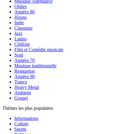
Musique Alternative
Oldies
Années 80
House
Indie
Classique
Jazz
Latino
Chillout
Film et Comédie musicale
Soul
Années 70
Musique traditionnelle
Reggaeton
Années 90
Trance
Heavy Metal
Ambient
Gospel
Thèmes les plus populaires
Informations
Culture
Sports