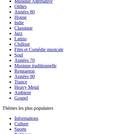
Musique Alternative
Oldies
Années 80
House
Indie
Classique
Jazz
Latino
Chillout
Film et Comédie musicale
Soul
Années 70
Musique traditionnelle
Reggaeton
Années 90
Trance
Heavy Metal
Ambient
Gospel
Thèmes les plus populaires
Informations
Culture
Sports