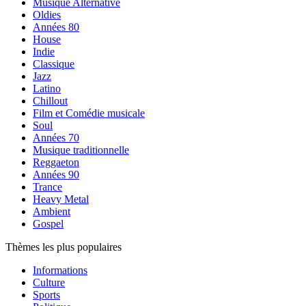
Musique Alternative
Oldies
Années 80
House
Indie
Classique
Jazz
Latino
Chillout
Film et Comédie musicale
Soul
Années 70
Musique traditionnelle
Reggaeton
Années 90
Trance
Heavy Metal
Ambient
Gospel
Thèmes les plus populaires
Informations
Culture
Sports