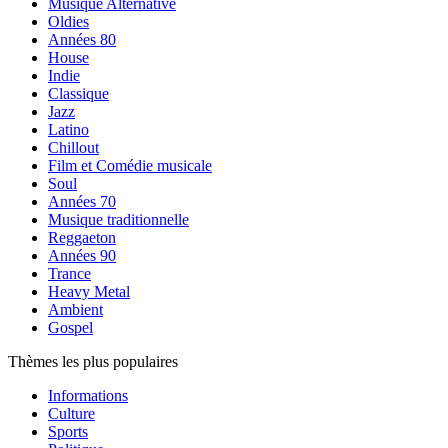
Musique Alternative
Oldies
Années 80
House
Indie
Classique
Jazz
Latino
Chillout
Film et Comédie musicale
Soul
Années 70
Musique traditionnelle
Reggaeton
Années 90
Trance
Heavy Metal
Ambient
Gospel
Thèmes les plus populaires
Informations
Culture
Sports