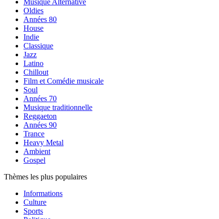
Musique Alternative
Oldies
Années 80
House
Indie
Classique
Jazz
Latino
Chillout
Film et Comédie musicale
Soul
Années 70
Musique traditionnelle
Reggaeton
Années 90
Trance
Heavy Metal
Ambient
Gospel
Thèmes les plus populaires
Informations
Culture
Sports