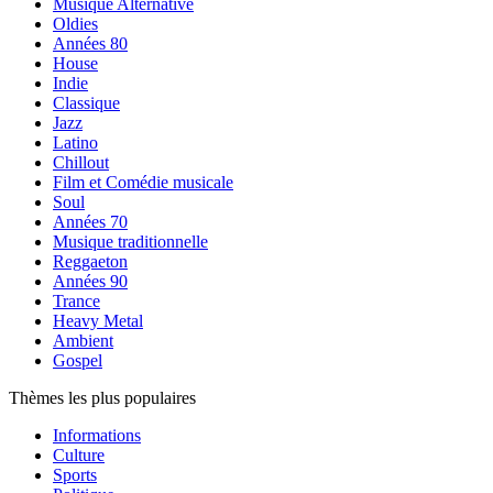
Musique Alternative
Oldies
Années 80
House
Indie
Classique
Jazz
Latino
Chillout
Film et Comédie musicale
Soul
Années 70
Musique traditionnelle
Reggaeton
Années 90
Trance
Heavy Metal
Ambient
Gospel
Thèmes les plus populaires
Informations
Culture
Sports