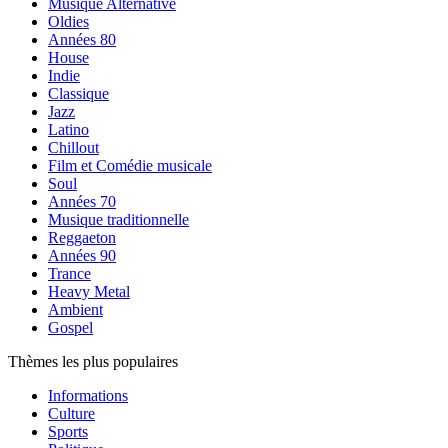
Musique Alternative
Oldies
Années 80
House
Indie
Classique
Jazz
Latino
Chillout
Film et Comédie musicale
Soul
Années 70
Musique traditionnelle
Reggaeton
Années 90
Trance
Heavy Metal
Ambient
Gospel
Thèmes les plus populaires
Informations
Culture
Sports