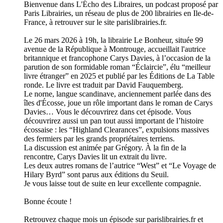
Bienvenue dans L'Écho des Libraires, un podcast proposé par
Paris Librairies, un réseau de plus de 200 librairies en Ile-de-
France, à retrouver sur le site parislibrairies.fr.
Le 26 mars 2026 à 19h, la librairie Le Bonheur, située 99
avenue de la République à Montrouge, accueillait l'autrice
britannique et francophone Carys Davies, à l’occasion de la
parution de son formidable roman “Éclaircie”, élu “meilleur
livre étranger” en 2025 et publié par les Éditions de La Table
ronde. Le livre est traduit par David Fauquemberg.
Le norne, langue scandinave, anciennement parlée dans des
îles d'Écosse, joue un rôle important dans le roman de Carys
Davies… Vous le découvrirez dans cet épisode. Vous
découvrirez aussi un pan tout aussi important de l’histoire
écossaise : les “Highland Clearances”, expulsions massives
des fermiers par les grands propriétaires terriens.
La discussion est animée par Grégory. À la fin de la
rencontre, Carys Davies lit un extrait du livre.
Les deux autres romans de l’autrice “West” et “Le Voyage de
Hilary Byrd” sont parus aux éditions du Seuil.
Je vous laisse tout de suite en leur excellente compagnie.
Bonne écoute !
Retrouvez chaque mois un épisode sur parislibrairies.fr et