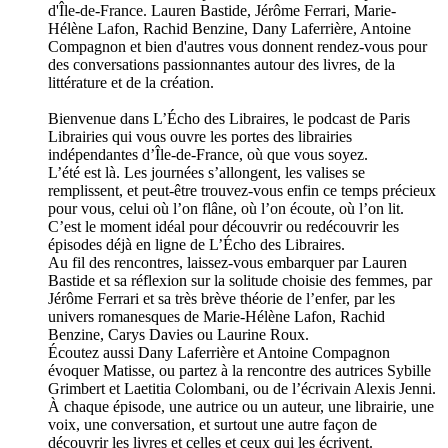
d'Île-de-France. Lauren Bastide, Jérôme Ferrari, Marie-
Hélène Lafon, Rachid Benzine, Dany Laferrière, Antoine
Compagnon et bien d'autres vous donnent rendez-vous pour
des conversations passionnantes autour des livres, de la
littérature et de la création.
Bienvenue dans L’Écho des Libraires, le podcast de Paris
Librairies qui vous ouvre les portes des librairies
indépendantes d’Île-de-France, où que vous soyez.
L’été est là. Les journées s’allongent, les valises se
remplissent, et peut-être trouvez-vous enfin ce temps précieux
pour vous, celui où l’on flâne, où l’on écoute, où l’on lit.
C’est le moment idéal pour découvrir ou redécouvrir les
épisodes déjà en ligne de L’Écho des Libraires.
Au fil des rencontres, laissez-vous embarquer par Lauren
Bastide et sa réflexion sur la solitude choisie des femmes, par
Jérôme Ferrari et sa très brève théorie de l’enfer, par les
univers romanesques de Marie-Hélène Lafon, Rachid
Benzine, Carys Davies ou Laurine Roux.
Écoutez aussi Dany Laferrière et Antoine Compagnon
évoquer Matisse, ou partez à la rencontre des autrices Sybille
Grimbert et Laetitia Colombani, ou de l’écrivain Alexis Jenni.
À chaque épisode, une autrice ou un auteur, une librairie, une
voix, une conversation, et surtout une autre façon de
découvrir les livres et celles et ceux qui les écrivent.