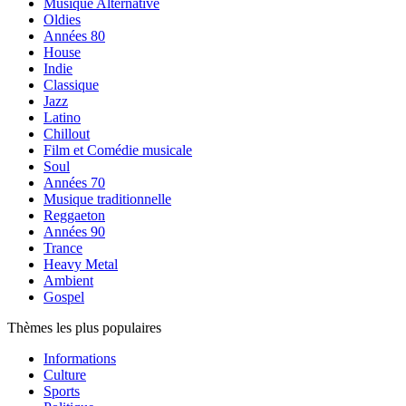
Musique Alternative
Oldies
Années 80
House
Indie
Classique
Jazz
Latino
Chillout
Film et Comédie musicale
Soul
Années 70
Musique traditionnelle
Reggaeton
Années 90
Trance
Heavy Metal
Ambient
Gospel
Thèmes les plus populaires
Informations
Culture
Sports