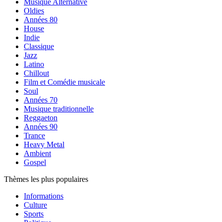
Musique Alternative
Oldies
Années 80
House
Indie
Classique
Jazz
Latino
Chillout
Film et Comédie musicale
Soul
Années 70
Musique traditionnelle
Reggaeton
Années 90
Trance
Heavy Metal
Ambient
Gospel
Thèmes les plus populaires
Informations
Culture
Sports