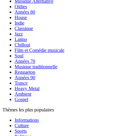
Musique Alternative
Oldies
Années 80
House
Indie
Classique
Jazz
Latino
Chillout
Film et Comédie musicale
Soul
Années 70
Musique traditionnelle
Reggaeton
Années 90
Trance
Heavy Metal
Ambient
Gospel
Thèmes les plus populaires
Informations
Culture
Sports