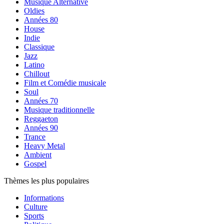
Musique Alternative
Oldies
Années 80
House
Indie
Classique
Jazz
Latino
Chillout
Film et Comédie musicale
Soul
Années 70
Musique traditionnelle
Reggaeton
Années 90
Trance
Heavy Metal
Ambient
Gospel
Thèmes les plus populaires
Informations
Culture
Sports