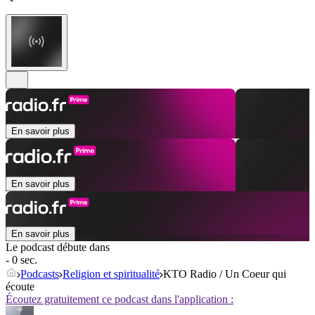
En savoir plus
En savoir plus
En savoir plus
Le podcast débute dans
- 0 sec.
Podcasts
Religion et spiritualité
KTO Radio / Un Coeur qui
écoute
Écoutez gratuitement ce podcast dans l'application :