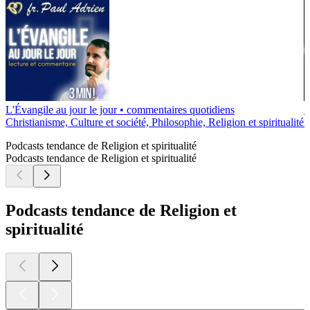
L'Évangile au jour le jour • commentaires quotidiens
L
Christianisme, Culture et société, Philosophie, Religion et spiritualité
A
Podcasts tendance de Religion et spiritualité
Podcasts tendance de Religion et spiritualité
Podcasts tendance de Religion et
spiritualité