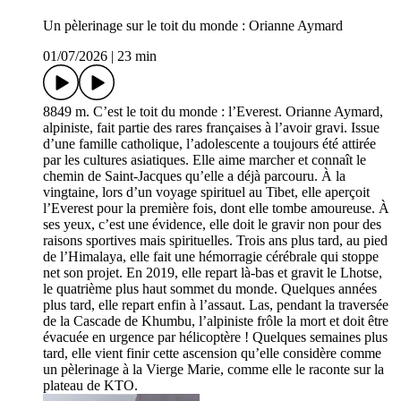
Un pèlerinage sur le toit du monde : Orianne Aymard
01/07/2026
|
23 min
8849 m. C’est le toit du monde : l’Everest. Orianne Aymard,
alpiniste, fait partie des rares françaises à l’avoir gravi. Issue
d’une famille catholique, l’adolescente a toujours été attirée
par les cultures asiatiques. Elle aime marcher et connaît le
chemin de Saint-Jacques qu’elle a déjà parcouru. À la
vingtaine, lors d’un voyage spirituel au Tibet, elle aperçoit
l’Everest pour la première fois, dont elle tombe amoureuse. À
ses yeux, c’est une évidence, elle doit le gravir non pour des
raisons sportives mais spirituelles. Trois ans plus tard, au pied
de l’Himalaya, elle fait une hémorragie cérébrale qui stoppe
net son projet. En 2019, elle repart là-bas et gravit le Lhotse,
le quatrième plus haut sommet du monde. Quelques années
plus tard, elle repart enfin à l’assaut. Las, pendant la traversée
de la Cascade de Khumbu, l’alpiniste frôle la mort et doit être
évacuée en urgence par hélicoptère ! Quelques semaines plus
tard, elle vient finir cette ascension qu’elle considère comme
un pèlerinage à la Vierge Marie, comme elle le raconte sur la
plateau de KTO.