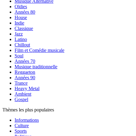
Musique Alternative
Oldies
Années 80
House
Indie
Classique
Jazz
Latino
Chillout
Film et Comédie musicale
Soul
Années 70
Musique traditionnelle
Reggaeton
Années 90
Trance
Heavy Metal
Ambient
Gospel
Thèmes les plus populaires
Informations
Culture
Sports