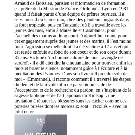
Arnaud de Boissieu, parisien et informaticien de formation,
est prêtre de la Mission de France. Ordonné à Lyon en 1981
quand il faisait partie d’une équipe de prêtres ouvriers, il a
servi au sud du Cameroun, chez des planteurs migrants dans
la forêt tropicale, puis en Tanzanie, où il a travaillé avec les
jeunes des rues, enfin à Marseille et Casablanca, pour
l’accueil des marins au long court. Aujourd’hui connu pour
cet engagement auprès des jeunes et des marins, il l’est moins
pour l’agression sexuelle dont il a été victime à 17 ans et qui
est restée enfouie au fond de son coeur et de son corps durant
35 ans. Victime d’un homme admiré de tous - aveugle de
surcroît - il a dû attendre la cinquantaine pour trouver enfin les
mots et briser le silence, notamment grâce à l’écriture et à la
méditation des Psaumes. Dans son livre « Il prendra soin de
moi » (Emmanuel), il raconte comment il a traversé les étapes
du déni et de la révolte afin de parvenir au stade de
l’acceptation et de la recherche du pardon, en s’inspirant de la
sagesse biblique et de l’art japonais du Kintsugi : une
invitation à réparer les blessures sans les cacher comme ces
poteries brisées dont les morceaux sont « recollés » avec un
joint en or.