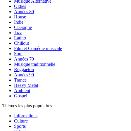
Musique Alternative
Oldies
Années 80
House
Indie
Classique
Jazz
Latino
Chillout
Film et Comédie musicale
Soul
Années 70
Musique traditionnelle
Reggaeton
Années 90
Trance
Heavy Metal
Ambient
Gospel
Thèmes les plus populaires
Informations
Culture
Sports