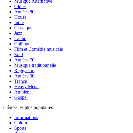
Musique Alternative
Oldies
Années 80
House
Indie
Classique
Jazz
Latino
Chillout
Film et Comédie musicale
Soul
Années 70
Musique traditionnelle
Reggaeton
Années 90
Trance
Heavy Metal
Ambient
Gospel
Thèmes les plus populaires
Informations
Culture
Sports