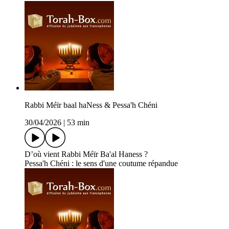
Rabbi Méïr baal haNess & Pessa'h Chéni
30/04/2026
|
53 min
D’où vient Rabbi Méïr Ba'al Haness ?
Pessa'h Chéni : le sens d'une coutume répandue