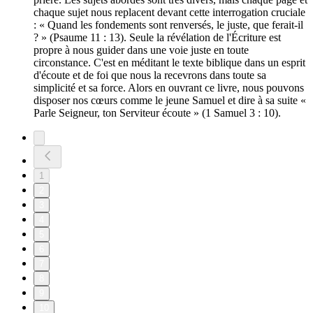
chaque sujet nous replacent devant cette interrogation cruciale
: « Quand les fondements sont renversés, le juste, que ferait-il
? » (Psaume 11 : 13). Seule la révélation de l'Écriture est
propre à nous guider dans une voie juste en toute
circonstance. C'est en méditant le texte biblique dans un esprit
d'écoute et de foi que nous la recevrons dans toute sa
simplicité et sa force. Alors en ouvrant ce livre, nous pouvons
disposer nos cœurs comme le jeune Samuel et dire à sa suite «
Parle Seigneur, ton Serviteur écoute » (1 Samuel 3 : 10).
1
2
3
4
5
6
7
8
9
10