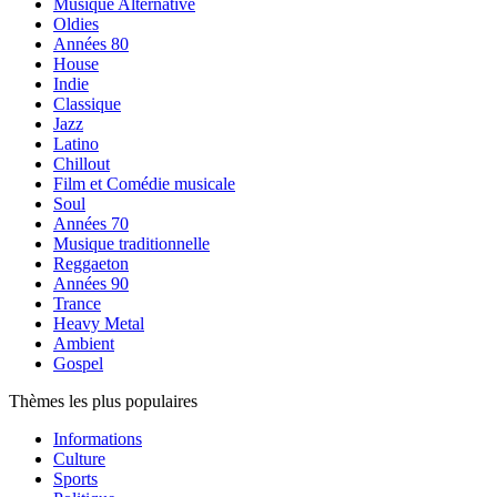
Musique Alternative
Oldies
Années 80
House
Indie
Classique
Jazz
Latino
Chillout
Film et Comédie musicale
Soul
Années 70
Musique traditionnelle
Reggaeton
Années 90
Trance
Heavy Metal
Ambient
Gospel
Thèmes les plus populaires
Informations
Culture
Sports