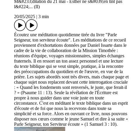
M&#233;ditation du 21 mai - Esther ne s&#039;en tint pas
l&#224;... (II)
20/05/2025
|
3 min
Écoutez une méditation quotidienne tirée du livre "Parle
Seigneur, ton serviteur écoute". Les méditations de ce recueil
proviennent d'exhortations données par Daniel Issarte dans le
cadre de la vie de collaboration de la Mission Timothée :
réunions d'équipe, voyages missionnaires, simples échanges
fraternels. Il en ressort un ton assez personnel et une lecture
du texte biblique qui se veut simple, pratique, à la rencontre
des préoccupations du quotidien et de l'œuvre, en vue de la
prière. Les sujets abordés sont très divers, mais chaque page et
chaque sujet nous replacent devant cette interrogation cruciale
: « Quand les fondements sont renversés, le juste, que ferait-il
? » (Psaume 11 : 13). Seule la révélation de l'Écriture est
propre à nous guider dans une voie juste en toute
circonstance. C'est en méditant le texte biblique dans un esprit
d'écoute et de foi que nous la recevrons dans toute sa
simplicité et sa force. Alors en ouvrant ce livre, nous pouvons
disposer nos cœurs comme le jeune Samuel et dire à sa suite «
Parle Seigneur, ton Serviteur écoute » (1 Samuel 3 : 10).