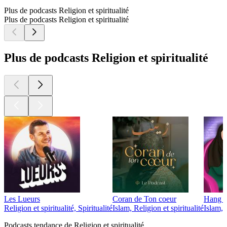
Plus de podcasts Religion et spiritualité
Plus de podcasts Religion et spiritualité
Plus de podcasts Religion et spiritualité
Les Lueurs
Coran de Ton coeur
Hang o
Religion et spiritualité, Spiritualité
Islam, Religion et spiritualité
Islam, 
Podcasts tendance de Religion et spiritualité