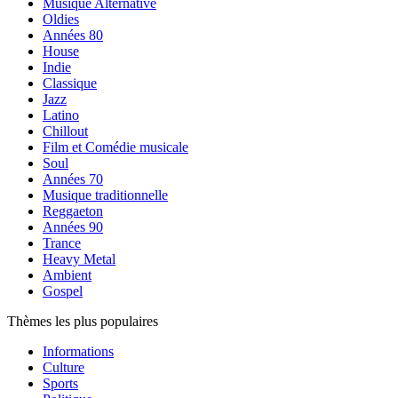
Musique Alternative
Oldies
Années 80
House
Indie
Classique
Jazz
Latino
Chillout
Film et Comédie musicale
Soul
Années 70
Musique traditionnelle
Reggaeton
Années 90
Trance
Heavy Metal
Ambient
Gospel
Thèmes les plus populaires
Informations
Culture
Sports