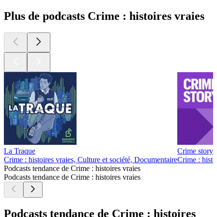
Plus de podcasts Crime : histoires vraies
La Traque
Crime story
Crime : histoires vraies, Culture et société, Documentaire
Crime : histo
Podcasts tendance de Crime : histoires vraies
Podcasts tendance de Crime : histoires vraies
Podcasts tendance de Crime : histoires