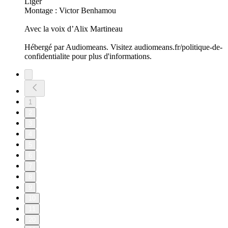
Liger
Montage : Victor Benhamou
Avec la voix d’Alix Martineau
Hébergé par Audiomeans. Visitez audiomeans.fr/politique-de-
confidentialite pour plus d'informations.
1
2
3
4
5
6
7
8
9
10
11
20