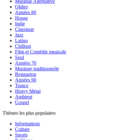
Musique Alternative
Oldies
Années 80
House
Indie
Classique
Jazz
Latino
Chillout
Film et Comédie musicale
Soul
Années 70
Musique traditionnelle
Reggaeton
Années 90
Trance
Heavy Metal
Ambient
Gospel
Thèmes les plus populaires
Informations
Culture
Sports