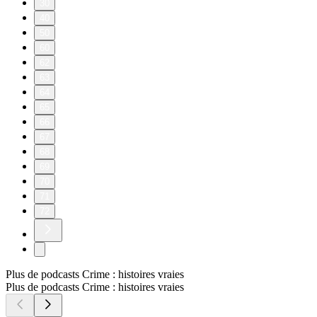
30
40
50
60
62
63
64
65
66
67
68
69
70
71
72
Plus de podcasts Crime : histoires vraies
Plus de podcasts Crime : histoires vraies