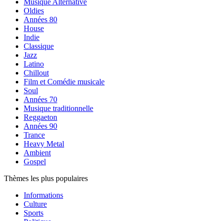
Musique Alternative
Oldies
Années 80
House
Indie
Classique
Jazz
Latino
Chillout
Film et Comédie musicale
Soul
Années 70
Musique traditionnelle
Reggaeton
Années 90
Trance
Heavy Metal
Ambient
Gospel
Thèmes les plus populaires
Informations
Culture
Sports