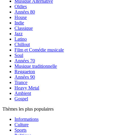
Musique Alternative
Oldies
Années 80
House
Indie
Classique
Jazz
Latino
Chillout
Film et Comédie musicale
Soul
Années 70
Musique traditionnelle
Reggaeton
Années 90
Trance
Heavy Metal
Ambient
Gospel
Thèmes les plus populaires
Informations
Culture
Sports