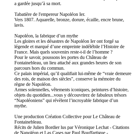
a gardée jusqu’à sa mort.
Tabatière de l'empereur Napoléon Ier.
Vers 1807. Aquarelle, bronze, dorure, écaille, encre brune,
lavis.
Napoléon, la fabrique d’un mythe
Les gloires et les désastres de Napoléon Ier ont forgé sa
légende et marqué d’une empreinte indélébile l’Histoire de
France. Mais quels souvenirs reste-t-il de l’homme ?
Pour le savoir, poussons les portes du Château de
Fontainebleau, un lieu attaché aux grandes heures de son
parcours hors du commun.
Ce palais impérial, qu’il qualifiait lui-même de “vraie demeure
des rois, de maison des siècles", conserve la mémoire du
règne de Napoléon.
Armes solennelles, vêtements iconiques, peintures d’histoire,
objets du quotidien...vous y découvrirez de fabuleux trésors
“Napoléoniens” qui révèlent l’incroyable fabrique d’un
mythe.
Une production Création Collective pour Le Château de
Fontainebleau.
Récits de Julien Bordier lus par Véronique Lechat - Citations
de Napoléon et Las Cases par Paul Bouffartigue -