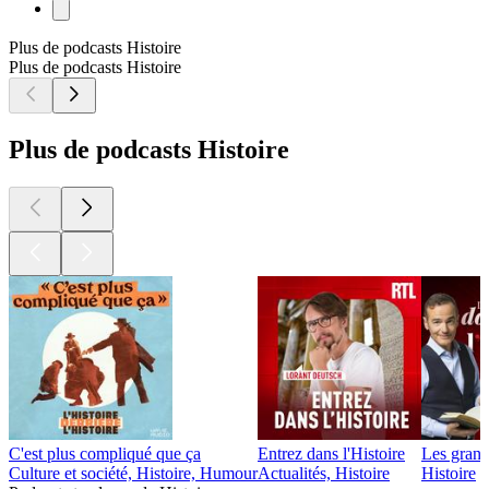
Plus de podcasts Histoire
Plus de podcasts Histoire
Plus de podcasts Histoire
C'est plus compliqué que ça
Entrez dans l'Histoire
Les grand
Culture et société, Histoire, Humour
Actualités, Histoire
Histoire