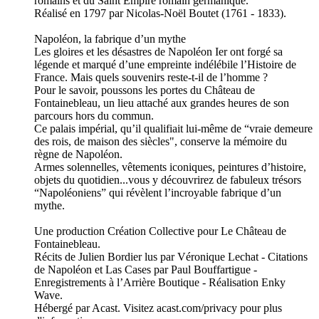
romains et du Saint Empire romain germanique.
Réalisé en 1797 par Nicolas-Noël Boutet (1761 - 1833).
Napoléon, la fabrique d’un mythe
Les gloires et les désastres de Napoléon Ier ont forgé sa
légende et marqué d’une empreinte indélébile l’Histoire de
France. Mais quels souvenirs reste-t-il de l’homme ?
Pour le savoir, poussons les portes du Château de
Fontainebleau, un lieu attaché aux grandes heures de son
parcours hors du commun.
Ce palais impérial, qu’il qualifiait lui-même de “vraie demeure
des rois, de maison des siècles", conserve la mémoire du
règne de Napoléon.
Armes solennelles, vêtements iconiques, peintures d’histoire,
objets du quotidien...vous y découvrirez de fabuleux trésors
“Napoléoniens” qui révèlent l’incroyable fabrique d’un
mythe.
Une production Création Collective pour Le Château de
Fontainebleau.
Récits de Julien Bordier lus par Véronique Lechat - Citations
de Napoléon et Las Cases par Paul Bouffartigue -
Enregistrements à l’Arrière Boutique - Réalisation Enky
Wave.
Hébergé par Acast. Visitez acast.com/privacy pour plus