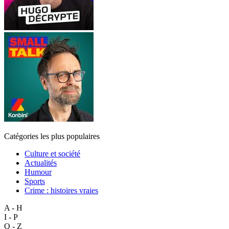
Catégories les plus populaires
Culture et société
Actualités
Humour
Sports
Crime : histoires vraies
A - H
I - P
Q - Z