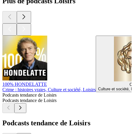
Plus de podcasts Loisirs
100% HONDELATTE
C
Culture et société, 
Crime : histoires vraies, Culture et société, Loisirs
Podcasts tendance de Loisirs
Podcasts tendance de Loisirs
Podcasts tendance de Loisirs