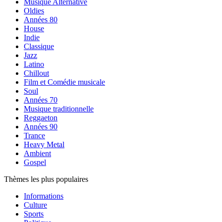
Musique Alternative
Oldies
Années 80
House
Indie
Classique
Jazz
Latino
Chillout
Film et Comédie musicale
Soul
Années 70
Musique traditionnelle
Reggaeton
Années 90
Trance
Heavy Metal
Ambient
Gospel
Thèmes les plus populaires
Informations
Culture
Sports