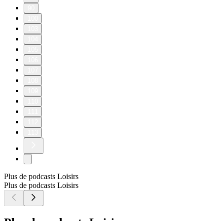
90
100
103
104
105
106
107
108
109
110
111
112
113
Plus de podcasts Loisirs
Plus de podcasts Loisirs