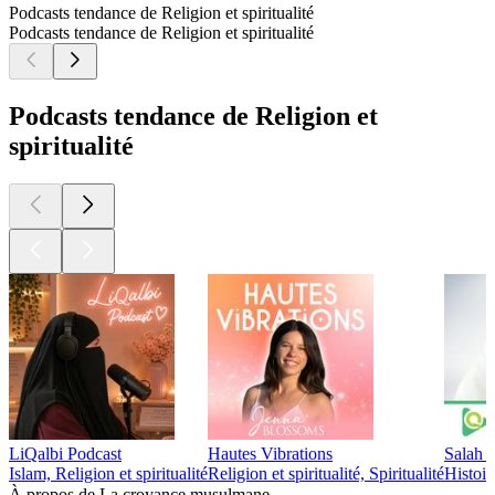
Podcasts tendance de Religion et spiritualité
Podcasts tendance de Religion et spiritualité
Podcasts tendance de Religion et
spiritualité
LiQalbi Podcast
Hautes Vibrations
Salah 
Islam, Religion et spiritualité
Religion et spiritualité, Spiritualité
Histoire
À propos de La croyance musulmane