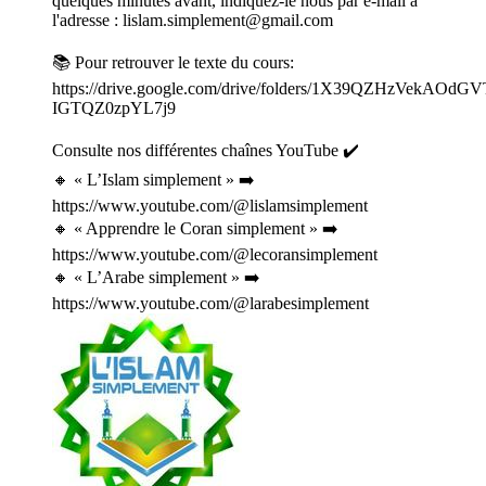
quelques minutes avant, indiquez-le nous par e-mail à
l'adresse : lislam.simplement@gmail.com
📚 Pour retrouver le texte du cours:
https://drive.google.com/drive/folders/1X39QZHzVekAOdGV
IGTQZ0zpYL7j9
Consulte nos différentes chaînes YouTube ✔️
🔸 « L’Islam simplement » ➡️
⁠⁠https://www.youtube.com/@lislamsimplement⁠⁠
🔸 « Apprendre le Coran simplement » ➡️⁠
https://www.youtube.com/@lecoransimplement
🔸 « L’Arabe simplement » ➡️
⁠⁠https://www.youtube.com/@larabesimplement⁠⁠