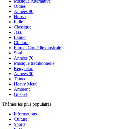
Musique Alternative
Oldies
Années 80
House
Indie
Classique
Jazz
Latino
Chillout
Film et Comédie musicale
Soul
Années 70
Musique traditionnelle
Reggaeton
Années 90
Trance
Heavy Metal
Ambient
Gospel
Thèmes les plus populaires
Informations
Culture
Sports