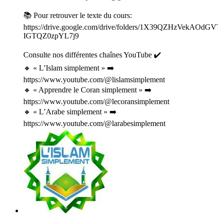
📚 Pour retrouver le texte du cours:
https://drive.google.com/drive/folders/1X39QZHzVekAOdGV
IGTQZ0zpYL7j9
Consulte nos différentes chaînes YouTube ✔️
🔸 « L’Islam simplement » ➡️
⁠⁠https://www.youtube.com/@lislamsimplement⁠⁠
🔸 « Apprendre le Coran simplement » ➡️⁠
https://www.youtube.com/@lecoransimplement
🔸 « L’Arabe simplement » ➡️
⁠⁠https://www.youtube.com/@larabesimplement⁠⁠