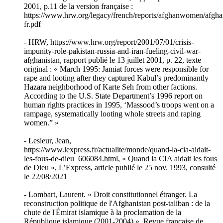
2001, p.11 de la version française :
https://www.hrw.org/legacy/french/reports/afghanwomen/afg
fr.pdf
- HRW, https://www.hrw.org/report/2001/07/01/crisis-
impunity-role-pakistan-russia-and-iran-fueling-civil-war-
afghanistan, rapport publié le 13 juillet 2001, p. 22, texte
original : « March 1995: Jamiat forces were responsible for
rape and looting after they captured Kabul’s predominantly
Hazara neighborhood of Karte Seh from other factions.
According to the U.S. State Department’s 1996 report on
human rights practices in 1995, ‘Massood’s troops went on a
rampage, systematically looting whole streets and raping
women.” »
- Lesieur, Jean,
https://www.lexpress.fr/actualite/monde/quand-la-cia-aidait-
les-fous-de-dieu_606084.html, « Quand la CIA aidait les fous
de Dieu », L’Express, article publié le 25 nov. 1993, consulté
le 22/08/2021
- Lombart, Laurent. « Droit constitutionnel étranger. La
reconstruction politique de l'Afghanistan post-taliban : de la
chute de l'Émirat islamique à la proclamation de la
République islamique (2001-2004) », Revue française de