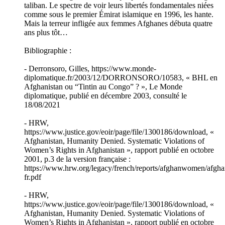
taliban. Le spectre de voir leurs libertés fondamentales niées
comme sous le premier Émirat islamique en 1996, les hante.
Mais la terreur infligée aux femmes Afghanes débuta quatre
ans plus tôt…
Bibliographie :
- Derronsoro, Gilles, https://www.monde-
diplomatique.fr/2003/12/DORRONSORO/10583, « BHL en
Afghanistan ou “Tintin au Congo” ? », Le Monde
diplomatique, publié en décembre 2003, consulté le
18/08/2021
- HRW,
https://www.justice.gov/eoir/page/file/1300186/download, «
Afghanistan, Humanity Denied. Systematic Violations of
Women’s Rights in Afghanistan », rapport publié en octobre
2001, p.3 de la version française :
https://www.hrw.org/legacy/french/reports/afghanwomen/afg
fr.pdf
- HRW,
https://www.justice.gov/eoir/page/file/1300186/download, «
Afghanistan, Humanity Denied. Systematic Violations of
Women’s Rights in Afghanistan », rapport publié en octobre