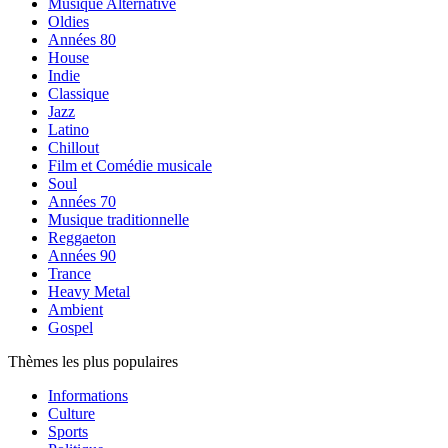
Musique Alternative
Oldies
Années 80
House
Indie
Classique
Jazz
Latino
Chillout
Film et Comédie musicale
Soul
Années 70
Musique traditionnelle
Reggaeton
Années 90
Trance
Heavy Metal
Ambient
Gospel
Thèmes les plus populaires
Informations
Culture
Sports