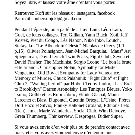
Soyez libre, et laissez votre âme d’enfant vous porter.
Retrouvez Kofi sur les réseaux : instagram, facebook
Par mail : aubersubjekt@gmail.com
Pendant l’épisode, on a parlé de : Travi Lam, Léon Lam,
Guet, de leurs collages, Teri Gilliam, Yann Black, Xoïl, Jeff,
Kostek, Piet du Congo, Léa Nahon, Niko Inko, Loutch,
Stefayako, "Le Bibendum Céleste" Nicolas de Crécy (T.1
p.15), Olivier Poinsignon, Jean-Michel Basquiat, "Maus" Art
Spiegelman, David Lynch Twin Peaks, Fight Club, Seven et
David Finsher, The Machinist, Sergio Leone "Le bon la brute
et le truand", Christopher Nolan, Sympathy for Mister
Vengeance, Old Boy et Sympathy for Lady Vengeance,
Memory of Murder, Chuck Palahniuk "Fight Club" et Fight
Club 2, "Waiting Period" par Hubert Tedby Junior, "Last Exil
to Brookklyn" Darren Aronofsky, Les Tuniques Bleues, Yoko
Tsuno, Gotlib et les Rubricàbrac, Fluide Glacial, Manu
Larcenet et Blast, Dupontel, Quentin Ortega, L’Usine, Frères
Dort Enzo et Silvio, Franky Ballonet Groland, Editions Leto
(Ben), Jm et Marie Wanderlust Social Club, Wim Delvoye,
Greta Thumberg, Thinkerview, Desproges, Didier Super.
Si vous avez envie d’en voir plus ou de prendre contact avec
nous, et si vous avez vraiment envie d’entendre une