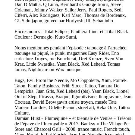
Dan DiMattia, Q Luna, Bernhard’s Garage Iron’s, Steve
Coleman, Johnny Walker, Sailor Jerry, Paul Rogers, Seth
Ciferri, Alex Rodriguez, Karl Marc, Thomas de Bordeaux,
GUS du japon, gravée par Horiyoshi III, Sebaninho.
Encres noires : Total Eclipse, Panthera Liner et Tribal Black
Couleur : Dermaglo, Kuro Sumi,
Noms mentionnés pendant l’épisode : tatouage à l’arrachée,
tatouage au piqué, le punk, magazines Easy Rider, Eno
caricature Troyes, rue Boucherat, Drei Kreuze, Sven Von
Kraz, Little Swastika, Yann Black, Xed Lehead, Tomas
tomas, Nightmare on Wax musique
Bugs, Evil From the Needle, Mo Coppoletta, Xam, Poitrek
Taton, Family Business, Frith Street Tattoo, Tamara De
Lempicka, Juan Gris, Xed Lehead (bis), Yann Black, Lionel
Out of Step, Picasso, Braque, figurativisme, linogravure, Jean
Cocteau, David Browgawrt artiste troyen, musée Tate
Modern Londres, Odette Picaud, street art, Reka One, Tattoo
Culture,
Damian Hirst « Flumequine » et biennale de Venise « Trésors
de l’épave de l’Incroyable » 2017, Banksy « The Village Pet
Store and Charcoal Grill » 2008, trance music, French touch,
Manu Badet, Jeff et Kostek, Jean Luc Navette, Expanded