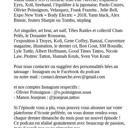
Eyes, Xoïl, freehand, l’équilibre à la japonaise, Paolo Cruzes,
Olivier Poinsignon, Velasquez, Frank Frazetta , Julie Bell,
Expo New York « Body Electric » 2018, Yann black, Alex
Binnie, feutres Sharpie ou Tombo, stepling
Art singulier, art brut, art naïf, Têtes Raides et collectif Chats
Pelés, le Douanier Rousseau,
l’exposition à Troyes, Kofi, Gene Coffey, Banzaï, Couverture
magazine, illustration, le dernier cri, Bon Gout, SM Bousille,
Lyle Tuttle, Albert Hoffmann, Good Times Tattoo, Nicole
Law, Piottrec Tatton, Hannah Keuls, Sven Von Kratz
Pour nous contacter ou suggérer des personnalités liées au
tatouage : Instagram ou le Facebook du podcast
ou notre mail : contact.demarche.avec@gmail.com
et nos comptes Instagram respectifs :
- Olivier Poinsignon : @o.poinsignon.soun
- Manon Jeanjean : @jeanjean.tattoo
Si l’épisode vous a plu, vous pouvez vous abonner sur votre
plateforme d’écoute préférée, on vous donne rendez-vous
chaque dernier dimanche du mois pour un nouvel épisode !
Ce podcast est réalisé gratuitement avec beaucoup de passion,