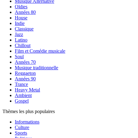
Musique Alternative
Oldies
Années 80
House
Indie
Classique
Jazz
Latino
Chillout
Film et Comédie musicale
Soul
Années 70
Musique traditionnelle
Reggaeton
Années 90
Trance
Heavy Metal
Ambient
Gospel
Thèmes les plus populaires
Informations
Culture
Sports