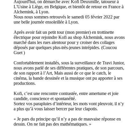
Aujourd'hui, on démarche avec Kofi Deuxmille, tatoueur à
L'Usine à Liège, en Belgique, et bientôt de retour en France à
Alchemink, à Lyon.
Nous nous sommes retrouvés le samedi 05 février 2022 par
une belle journée ensoleillée à Lyon.
Après avoir fait un petit tour (mon premier) en trottinette
électrique pour rejoindre Kofi au shop Alchemink, nous avons
marché dans les rues alentour pour y croiser des collages
déposés par quelques plus-très-jeunes intrépides. (Coucou
Guet )
Confortablement installés, sous la surveillance de Travi Junior,
nous avons parlé de ses différentes pratiques, de son parcours,
de son rapport à l’Art, Mais aussi de ce que le catch, le
cinéma, la bande dessinée et la musique ont pu apporter à ses
productions.
Kofi, c’est une rencontre contrastée, entre amertume et joie
candide, conscience et spontanéité.
Sortez vos parapluies d’intérieur, les mots vont pleuvoir, il n’y
a plus qu’à vous laisser bercer par leur clapotis.
« Je pars du principe qu’il n’y a pas de mauvaise réponse en
dessin. On ne fait pas des mathématiques. »