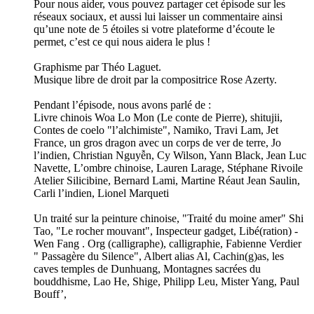
Pour nous aider, vous pouvez partager cet épisode sur les
réseaux sociaux, et aussi lui laisser un commentaire ainsi
qu’une note de 5 étoiles si votre plateforme d’écoute le
permet, c’est ce qui nous aidera le plus !
Graphisme par Théo Laguet.
Musique libre de droit par la compositrice Rose Azerty.
Pendant l’épisode, nous avons parlé de :
Livre chinois Woa Lo Mon (Le conte de Pierre), shitujii,
Contes de coelo "l’alchimiste", Namiko, Travi Lam, Jet
France, un gros dragon avec un corps de ver de terre, Jo
l’indien, Christian Nguyễn, Cy Wilson, Yann Black, Jean Luc
Navette, L’ombre chinoise, Lauren Larage, Stéphane Rivoile
Atelier Silicibine, Bernard Lami, Martine Réaut Jean Saulin,
Carli l’indien, Lionel Marqueti
Un traité sur la peinture chinoise, "Traité du moine amer" Shi
Tao, "Le rocher mouvant", Inspecteur gadget, Libé(ration) -
Wen Fang . Org (calligraphe), calligraphie, Fabienne Verdier
" Passagère du Silence", Albert alias Al, Cachin(g)as, les
caves temples de Dunhuang, Montagnes sacrées du
bouddhisme, Lao He, Shige, Philipp Leu, Mister Yang, Paul
Bouff’,