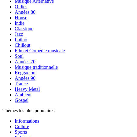
Musique Alternative
Oldies
Années 80
House
Indie
Classique
Jazz
Latino
Chillout
Film et Comédie musicale
Soul
Années 70
Musique traditionnelle
Reggaeton
Années 90
Trance
Heavy Metal
Ambient
Gospel
Thèmes les plus populaires
Informations
Culture
Sports