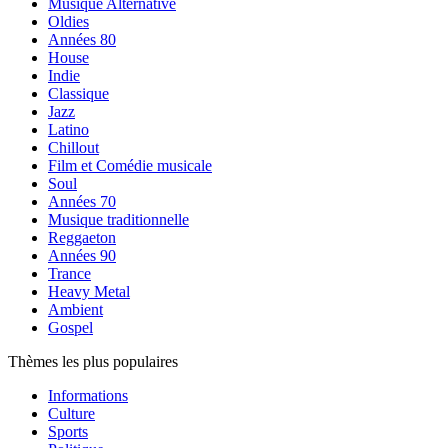
Musique Alternative
Oldies
Années 80
House
Indie
Classique
Jazz
Latino
Chillout
Film et Comédie musicale
Soul
Années 70
Musique traditionnelle
Reggaeton
Années 90
Trance
Heavy Metal
Ambient
Gospel
Thèmes les plus populaires
Informations
Culture
Sports