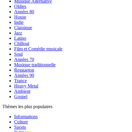
Musique Alternative
Oldies
Années 80
House
Indie
Classique
Jazz
Latino
Chillout
Film et Comédie musicale
Soul
Années 70
Musique traditionnelle
Reggaeton
Années 90
Trance
Heavy Metal
Ambient
Gospel
Thèmes les plus populaires
Informations
Culture
Sports