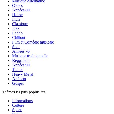
Musique Alternative
Oldies
Années 80
House
Indie
Classique
Jazz
Latino
Chillout
Film et Comédie musicale
Soul
Années 70
Musique traditionnelle
Reggaeton
Années 90
Trance
Heavy Metal
Ambient
Gospel
Thèmes les plus populaires
Informations
Culture
Sports