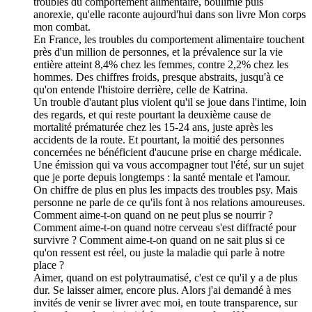
troubles du comportement alimentaire, boulimie puis
anorexie, qu'elle raconte aujourd'hui dans son livre Mon corps
mon combat.
En France, les troubles du comportement alimentaire touchent
près d'un million de personnes, et la prévalence sur la vie
entière atteint 8,4% chez les femmes, contre 2,2% chez les
hommes. Des chiffres froids, presque abstraits, jusqu'à ce
qu'on entende l'histoire derrière, celle de Katrina.
Un trouble d'autant plus violent qu'il se joue dans l'intime, loin
des regards, et qui reste pourtant la deuxième cause de
mortalité prématurée chez les 15-24 ans, juste après les
accidents de la route. Et pourtant, la moitié des personnes
concernées ne bénéficient d'aucune prise en charge médicale.
Une émission qui va vous accompagner tout l'été, sur un sujet
que je porte depuis longtemps : la santé mentale et l'amour.
On chiffre de plus en plus les impacts des troubles psy. Mais
personne ne parle de ce qu'ils font à nos relations amoureuses.
Comment aime-t-on quand on ne peut plus se nourrir ?
Comment aime-t-on quand notre cerveau s'est diffracté pour
survivre ? Comment aime-t-on quand on ne sait plus si ce
qu'on ressent est réel, ou juste la maladie qui parle à notre
place ?
Aimer, quand on est polytraumatisé, c'est ce qu'il y a de plus
dur. Se laisser aimer, encore plus. Alors j'ai demandé à mes
invités de venir se livrer avec moi, en toute transparence, sur