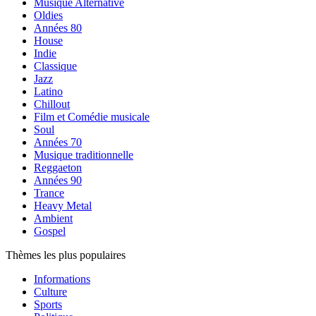
Musique Alternative
Oldies
Années 80
House
Indie
Classique
Jazz
Latino
Chillout
Film et Comédie musicale
Soul
Années 70
Musique traditionnelle
Reggaeton
Années 90
Trance
Heavy Metal
Ambient
Gospel
Thèmes les plus populaires
Informations
Culture
Sports