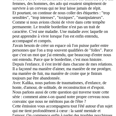
femmes, des hommes, des ado qui essaient simplement de
survivre à un cerveau qui ne leur laisse jamais de répit.
Et pourtant, on continue de nous coller des étiquettes : "trop
sensibles", "trop intenses", "toxiques", "manipulateurs".
Comme si nous avions choisi de vivre dans cette tempête
permanente. Le trouble borderline n'est pas un trait de
caractère. C'est une maladie. Une maladie avec laquelle on
peut apprendre à vivre lorsque l'on est enfin entendu,
accompagné et compris.
J'avais besoin de créer un espace où l'on puisse parler entre
personnes que l'on a trop souvent qualifiées de "folles". Parce
que c'est un mot que j'ai entendu, que beaucoup d'entre nous
ont entendu. Parce que le borderline, c'est mon histoire.
Depuis l'enfance, il s'est invité dans chacune de mes relations.
Il a façonné ma manière d'aimer, ma manière de me protéger,
ma manière de fuir, ma manière de croire que je finirais
toujours par être abandonnée.
Avec Kalika, nous parlons de traumatismes, d'enfance, de
honte, d'amour, de solitude, de reconstruction et d'espoir.
Nous parlons aussi de cette question qui traverse toute cette
série : comment aime-t-on quand notre propre cerveau nous
convainc que nous ne méritons pas de l'être ?
Cette émission vous accompagnera tout l'été autour d'un sujet
qui me tient profondément à cœur : la santé mentale et
l'amour. On commence enfin à parler des troubles psychiques.