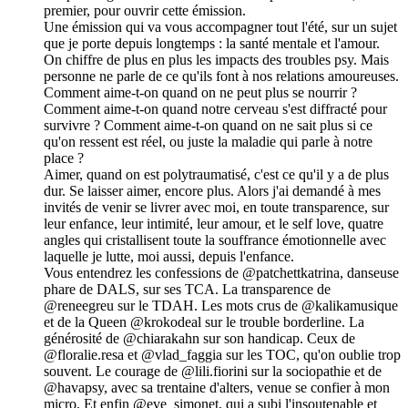
premier, pour ouvrir cette émission.
Une émission qui va vous accompagner tout l'été, sur un sujet
que je porte depuis longtemps : la santé mentale et l'amour.
On chiffre de plus en plus les impacts des troubles psy. Mais
personne ne parle de ce qu'ils font à nos relations amoureuses.
Comment aime-t-on quand on ne peut plus se nourrir ?
Comment aime-t-on quand notre cerveau s'est diffracté pour
survivre ? Comment aime-t-on quand on ne sait plus si ce
qu'on ressent est réel, ou juste la maladie qui parle à notre
place ?
Aimer, quand on est polytraumatisé, c'est ce qu'il y a de plus
dur. Se laisser aimer, encore plus. Alors j'ai demandé à mes
invités de venir se livrer avec moi, en toute transparence, sur
leur enfance, leur intimité, leur amour, et le self love, quatre
angles qui cristallisent toute la souffrance émotionnelle avec
laquelle je lutte, moi aussi, depuis l'enfance.
Vous entendrez les confessions de @patchettkatrina, danseuse
phare de DALS, sur ses TCA. La transparence de
@reneegreu sur le TDAH. Les mots crus de @kalikamusique
et de la Queen @krokodeal sur le trouble borderline. La
générosité de @chiarakahn sur son handicap. Ceux de
@floralie.resa et @vlad_faggia sur les TOC, qu'on oublie trop
souvent. Le courage de @lili.fiorini sur la sociopathie et de
@havapsy, avec sa trentaine d'alters, venue se confier à mon
micro. Et enfin @eve_simonet, qui a subi l'insoutenable et