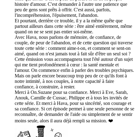
histoire d'amour. C'est demander à l'autre une patience que
peu de gens sont prêts à offrir. C'est aussi, parfois,
l'incompréhension, l'épuisement, l'abandon.
Et pourtant, derrière ce trouble, il y a la même quête que
partout ailleurs dans cette série : être aimé entièrement, même
quand on ne se sent pas entier soi-même.
Avec Hava, nous parlons de mémoire, de confiance, de
couple, de peur de l'abandon, et de cette question qui traverse
toute cette série : comment aime-t-on, et comment se sent-on
aimé, quand on n'est jamais tout à fait sûr d'être un seul soi ?
Cette émission vous accompagnera tout l'été autour d'un sujet
qui me tient profondément à cœur : la santé mentale et
l'amour. On commence enfin à parler des troubles psychiques.
Mais on parle encore beaucoup trop peu de ce qu'ils font à
notre intimité, à nos couples, à notre capacité à faire
confiance, à construire, à rester.
Merci à On.Suzane pour sa confiance. Merci à Eve, Sarah,
Anouk, Camille de Cussac, Philippe et à tous les invités de
cette série. Et merci à Hava, pour sa sincérité, son courage et
sa confiance. Si cet épisode permet à une seule personne de se
reconnaître, de demander de l'aide ou simplement de se sentir
moins seule, alors il aura déjà rempli sa mission. ❤️