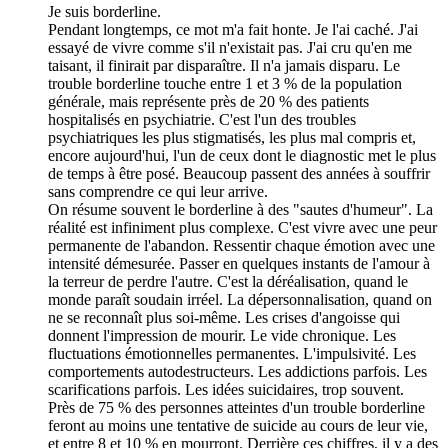
Je suis borderline.
Pendant longtemps, ce mot m'a fait honte. Je l'ai caché. J'ai
essayé de vivre comme s'il n'existait pas. J'ai cru qu'en me
taisant, il finirait par disparaître. Il n'a jamais disparu. Le
trouble borderline touche entre 1 et 3 % de la population
générale, mais représente près de 20 % des patients
hospitalisés en psychiatrie. C'est l'un des troubles
psychiatriques les plus stigmatisés, les plus mal compris et,
encore aujourd'hui, l'un de ceux dont le diagnostic met le plus
de temps à être posé. Beaucoup passent des années à souffrir
sans comprendre ce qui leur arrive.
On résume souvent le borderline à des "sautes d'humeur". La
réalité est infiniment plus complexe. C'est vivre avec une peur
permanente de l'abandon. Ressentir chaque émotion avec une
intensité démesurée. Passer en quelques instants de l'amour à
la terreur de perdre l'autre. C'est la déréalisation, quand le
monde paraît soudain irréel. La dépersonnalisation, quand on
ne se reconnaît plus soi-même. Les crises d'angoisse qui
donnent l'impression de mourir. Le vide chronique. Les
fluctuations émotionnelles permanentes. L'impulsivité. Les
comportements autodestructeurs. Les addictions parfois. Les
scarifications parfois. Les idées suicidaires, trop souvent.
Près de 75 % des personnes atteintes d'un trouble borderline
feront au moins une tentative de suicide au cours de leur vie,
et entre 8 et 10 % en mourront. Derrière ces chiffres, il y a des