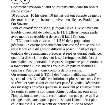
Comment aime-t-on quand on est plusieurs, dans un seul et
même corps ?
10 épisodes. 10 histoires. 10 invités qui ont accepté de mettre
des mots sur ce que beaucoup vivent en silence. Produit par
On.Suzane.
Pour ce quatrième épisode, je reçois Hava. Elle vit avec un
trouble dissociatif de l'identité, le TDI. Elle est venue parler
avec moi de ce trouble et de ce qu'il fait à l'amour.
Le TDI toucherait environ 1 à 1,5 % de la population
générale, un chiffre probablement sous-estimé tant le trouble
reste tabou et le diagnostic difficile à poser. Il naît presque
toujours de traumatismes précoces et répétés durant l'enfance,
quand la dissociation devient le seul refuge possible face à
une réalité insupportable. L'esprit se fragmente pour continuer
à fonctionner. C'est l'un des troubles les plus caricaturés au
cinéma et l'un des moins compris dans la réalité.
On résume souvent le TDI à des "personnalités multiples"
spectaculaires. La réalité est infiniment plus silencieuse. C'est
se réveiller sans savoir ce qui s'est passé la veille. Découvrir
des messages envoyés qu'on ne se souvient pas d'avoir écrits.
Se sentir étranger à soi-même. Aimer quelqu'un, puis avoir
l'impression de ne plus le reconnaître, non pas parce qu'il a
changé, mais parce que la part de soi qui l'aimait n'est plus
celle qui est là. C'est la peur de perdre le fil de sa propre