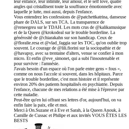
leur enfance, leur intimité, leur amour, et le self love, quatre
angles qui cristallisent toute la souffrance émotionnelle avec
laquelle je lutte, moi aussi, depuis l'enfance.
Vous entendrez les confessions de @patchettkatrina, danseuse
phare de DALS, sur ses TCA. La transparence de
@reneegreu sur le TDAH. Les mots crus de @kalikamusique
et de la Queen @krokodeal sur le trouble borderline. La
générosité de @chiarakahn sur son handicap. Ceux de
@floralie.resa et @vlad_faggia sur les TOC, qu'on oublie trop
souvent. Le courage de @lili.fiorini sur la sociopathie et de
@havapsy, avec sa trentaine d'alters, venue se confier à mon
micro. Et enfin @eve_simonet, qui a subi l'insoutenable et
pour survivre : l'amnésie.
J'avais besoin d'un espace où l'on parle entre gens « fous »,
comme on nous l'accole si souvent, dans les hôpitaux. Parce
que le trouble borderline, c'est mon histoire et il représente
environ 20% des patients hospitalisés en psychiatrie. Depuis
l'enfance, chacune de mes relations a été mise à l'épreuve par
cette maladie.
Peut-être qu'en lui offrant ses lettres d'or, aujourd'hui, on va
enfin faire la paix, elle et moi.
Merci à On.Suzane et à Eve et Sarah, à la Queen Anouk, à
Camille de Cussac et Philipe et aux invités VOUS ÊTES LES
BESTS