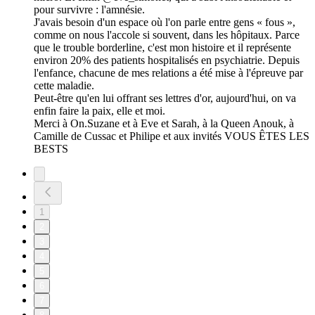
pour survivre : l'amnésie.
J'avais besoin d'un espace où l'on parle entre gens « fous »,
comme on nous l'accole si souvent, dans les hôpitaux. Parce
que le trouble borderline, c'est mon histoire et il représente
environ 20% des patients hospitalisés en psychiatrie. Depuis
l'enfance, chacune de mes relations a été mise à l'épreuve par
cette maladie.
Peut-être qu'en lui offrant ses lettres d'or, aujourd'hui, on va
enfin faire la paix, elle et moi.
Merci à On.Suzane et à Eve et Sarah, à la Queen Anouk, à
Camille de Cussac et Philipe et aux invités VOUS ÊTES LES
BESTS
1
2
3
4
5
6
7