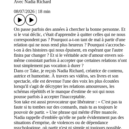
Avec Nadia Richard
08/07/2026
|
18 min
On passe parfois des années à chercher la bonne personne. Et
si le vrai déclic, c'était d'apprendre à quitter celles qui ne nous
correspondent pas ? Pourquoi a-t-on tant de mal à partir d'une
relation qui ne nous rend plus heureux ? Pourquoi s'accroche-
t-on à des histoires qui nous épuisent, en espérant que l'autre
finira par changer ? Et si le véritable acte d'amour envers soi-
même consistait parfois à accepter que certaines relations n'ont
tout simplement pas vocation à durer ?
Dans ce Take, je reçois Nadia Richard, créatrice de contenu,
autrice et humoriste. À travers ses vidéos, ses livres et son
spectacle, elle est devenue l'une des voix les plus écoutées
lorsqu'il s'agit de décrypter les relations amoureuses, les
schémas répétitifs et le manque d'estime de soi qui nous
pousse parfois à accepter l'inacceptable.
Son take est aussi provocateur que libérateur : « C'est pas ta
faute si tu tombes sur des connards, mais tu as toujours le
pouvoir de partir. » Une phrase qui mérite d'être nuancée.
Nadia rappelle d'emblée qu'elle ne parle évidemment pas des
situations d'emprise, de violences ou de dépendance
psychologique, où partir n'est ni simple ni toujours possible.