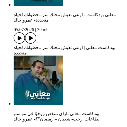
معاني بودكاست - اوعي تعيش محلك سر ..خطواتك لحياة
متجددة- عمرو خالد
05/07/2026
|
39 min
بودكاست معاني | اوعي تعيش محلك سر ..خطواتك لحياة
متجددة
بودكاست معاني -ازاي تنتفض روحيًا في مواسم
الطاعات"رجب- شعبان – رمضان"؟- عمرو خالد