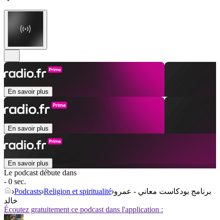
En savoir plus
En savoir plus
En savoir plus
Le podcast débute dans
- 0 sec.
Podcasts
Religion et spiritualité
برنامج بودكاست معاني - عمرو
خالد
Écoutez gratuitement ce podcast dans l'application :