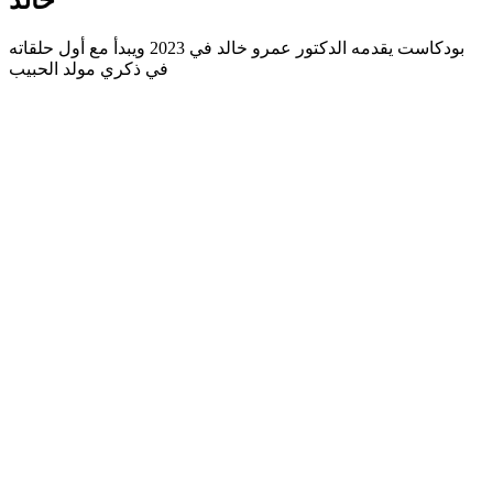
خالد
بودكاست يقدمه الدكتور عمرو خالد في 2023 ويبدأ مع أول حلقاته
في ذكري مولد الحبيب
Site web du podcast