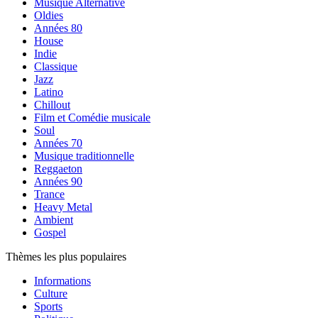
Musique Alternative
Oldies
Années 80
House
Indie
Classique
Jazz
Latino
Chillout
Film et Comédie musicale
Soul
Années 70
Musique traditionnelle
Reggaeton
Années 90
Trance
Heavy Metal
Ambient
Gospel
Thèmes les plus populaires
Informations
Culture
Sports