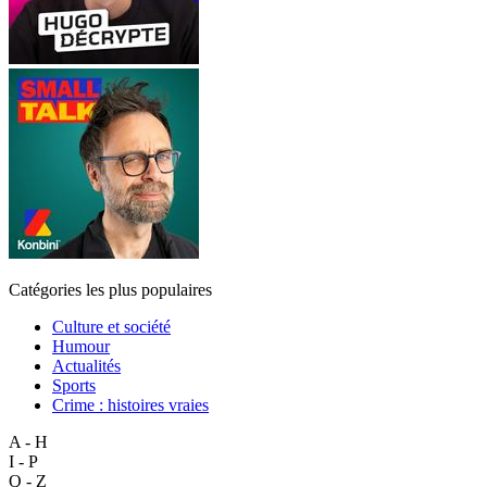
Catégories les plus populaires
Culture et société
Humour
Actualités
Sports
Crime : histoires vraies
A - H
I - P
Q - Z