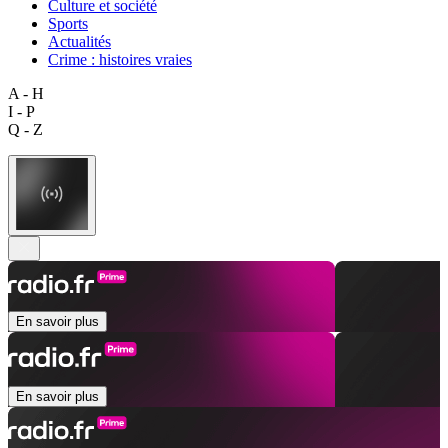
Culture et société
Sports
Actualités
Crime : histoires vraies
A - H
I - P
Q - Z
En savoir plus
En savoir plus