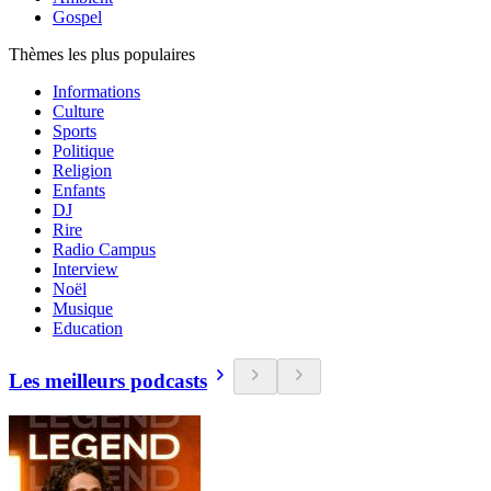
Gospel
Thèmes les plus populaires
Informations
Culture
Sports
Politique
Religion
Enfants
DJ
Rire
Radio Campus
Interview
Noël
Musique
Education
Les meilleurs podcasts