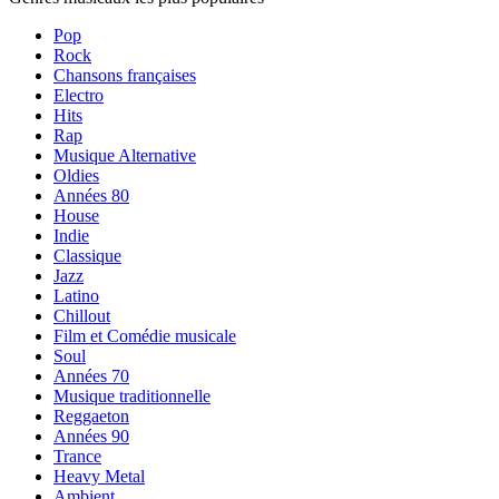
Pop
Rock
Chansons françaises
Electro
Hits
Rap
Musique Alternative
Oldies
Années 80
House
Indie
Classique
Jazz
Latino
Chillout
Film et Comédie musicale
Soul
Années 70
Musique traditionnelle
Reggaeton
Années 90
Trance
Heavy Metal
Ambient