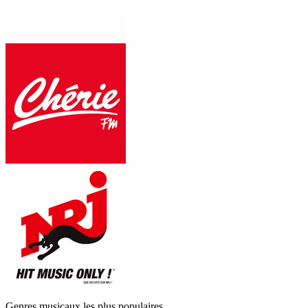
Genres musicaux les plus populaires