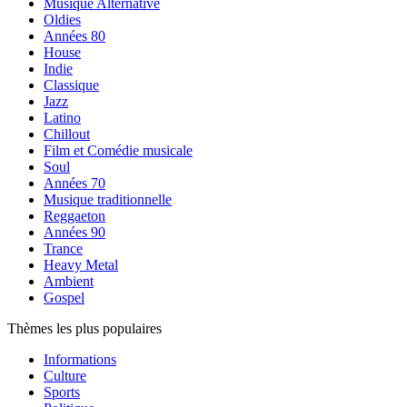
Musique Alternative
Oldies
Années 80
House
Indie
Classique
Jazz
Latino
Chillout
Film et Comédie musicale
Soul
Années 70
Musique traditionnelle
Reggaeton
Années 90
Trance
Heavy Metal
Ambient
Gospel
Thèmes les plus populaires
Informations
Culture
Sports