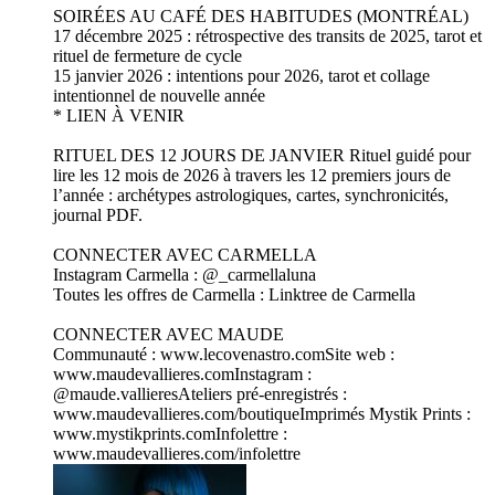
SOIRÉES AU CAFÉ DES HABITUDES (MONTRÉAL) ⁠
17 décembre 2025 : rétrospective des transits de 2025, tarot et
rituel de fermeture de cycle
15 janvier 2026 : intentions pour 2026, tarot et collage
intentionnel de nouvelle année
* LIEN À VENIR
RITUEL DES 12 JOURS DE JANVIER ⁠Rituel guidé pour
lire les 12 mois de 2026 à travers les 12 premiers jours de
l’année : archétypes astrologiques, cartes, synchronicités,
journal PDF.
CONNECTER AVEC CARMELLA
⁠⁠Instagram Carmella : ⁠@_carmellaluna⁠
Toutes les offres de Carmella : ⁠Linktree de Carmella⁠
CONNECTER AVEC MAUDE
⁠⁠Communauté : ⁠www.lecovenastro.com⁠⁠⁠Site web :
⁠www.maudevallieres.com⁠Instagram :
⁠@maude.vallieres⁠Ateliers pré-enregistrés :
⁠www.maudevallieres.com/boutique⁠Imprimés Mystik Prints :
⁠www.mystikprints.com⁠Infolettre :
⁠www.maudevallieres.com/infolettre⁠