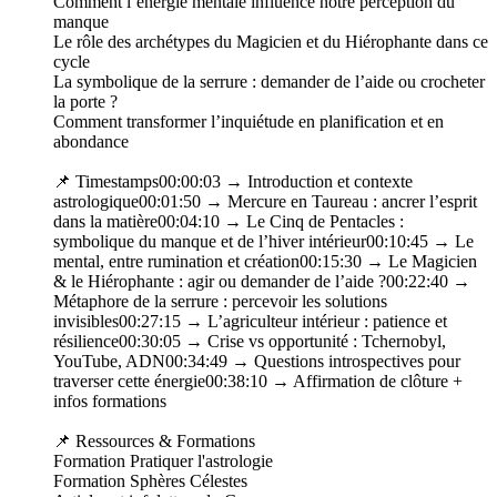
Comment l’énergie mentale influence notre perception du
manque
Le rôle des archétypes du Magicien et du Hiérophante dans ce
cycle
La symbolique de la serrure : demander de l’aide ou crocheter
la porte ?
Comment transformer l’inquiétude en planification et en
abondance
📌 Timestamps⁠00:00:03 → Introduction et contexte
astrologique⁠00:01:50 → Mercure en Taureau : ancrer l’esprit
dans la matière⁠00:04:10 → Le Cinq de Pentacles :
symbolique du manque et de l’hiver intérieur⁠00:10:45 → Le
mental, entre rumination et création⁠00:15:30 → Le Magicien
& le Hiérophante : agir ou demander de l’aide ?⁠00:22:40 →
Métaphore de la serrure : percevoir les solutions
invisibles⁠00:27:15 → L’agriculteur intérieur : patience et
résilience⁠00:30:05 → Crise vs opportunité : Tchernobyl,
YouTube, ADN⁠00:34:49 → Questions introspectives pour
traverser cette énergie⁠00:38:10 → Affirmation de clôture +
infos formations
📌 Ressources & Formations⁠⁠⁠
⁠Formation Pratiquer l'astrologie⁠
⁠Formation Sphères Célestes⁠⁠⁠⁠⁠