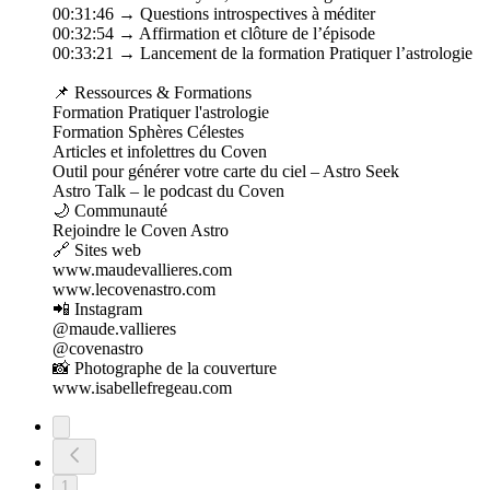
00:31:46 → Questions introspectives à méditer
00:32:54 → Affirmation et clôture de l’épisode
00:33:21 → Lancement de la formation Pratiquer l’astrologie
📌 Ressources & Formations⁠
Formation Pratiquer l'astrologie
Formation Sphères Célestes⁠⁠
Articles et infolettres du Coven⁠⁠
Outil pour générer votre carte du ciel – Astro Seek⁠⁠
Astro Talk – le podcast du Coven⁠
🌙 Communauté
⁠Rejoindre le Coven Astro⁠
🔗 Sites web
⁠www.maudevallieres.com⁠⁠
www.lecovenastro.com⁠
📲 Instagram⁠
@maude.vallieres⁠⁠
@covenastro⁠
📸 Photographe de la couverture⁠
www.isabellefregeau.com
1