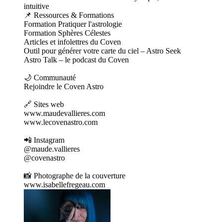
intuitive
📌 Ressources & Formations⁠⁠⁠⁠⁠
⁠⁠Formation Pratiquer l'astrologie⁠⁠
⁠⁠Formation Sphères Célestes⁠⁠⁠⁠⁠⁠⁠⁠
⁠⁠Articles et infolettres du Coven⁠⁠⁠⁠⁠⁠⁠⁠
⁠⁠Outil pour générer votre carte du ciel – Astro Seek⁠⁠⁠⁠⁠⁠⁠⁠
⁠⁠Astro Talk – le podcast du Coven⁠⁠⁠
🌙 Communauté
⁠⁠⁠Rejoindre le Coven Astro⁠⁠⁠
🔗 Sites web
⁠⁠⁠www.maudevallieres.com⁠⁠⁠⁠⁠⁠⁠⁠
⁠⁠www.lecovenastro.com⁠⁠⁠
📲 Instagram⁠⁠⁠⁠⁠
⁠⁠@maude.vallieres⁠⁠⁠⁠⁠⁠⁠⁠
⁠⁠@covenastro⁠⁠⁠
📸 Photographe de la couverture⁠⁠⁠⁠⁠
⁠⁠www.isabellefregeau.com