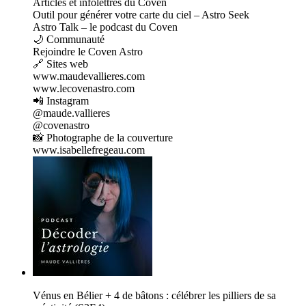
⁠Articles et infolettres du Coven⁠⁠⁠⁠⁠
⁠Outil pour générer votre carte du ciel – Astro Seek⁠⁠⁠⁠⁠
⁠Astro Talk – le podcast du Coven⁠⁠
🌙 Communauté
⁠⁠Rejoindre le Coven Astro⁠⁠
🔗 Sites web
⁠⁠www.maudevallieres.com⁠⁠⁠⁠⁠
⁠www.lecovenastro.com⁠⁠
📲 Instagram⁠⁠⁠
⁠@maude.vallieres⁠⁠⁠⁠⁠
⁠@covenastro⁠⁠
📸 Photographe de la couverture⁠⁠⁠
⁠www.isabellefregeau.com
Vénus en Bélier + 4 de bâtons : célébrer les pilliers de sa