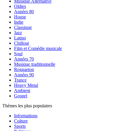
Musique Alternative
Oldies
Années 80
House
Indie
Classique
Jazz
Latino
Chillout
Film et Comédie musicale
Soul
Années 70
Musique traditionnelle
Reggaeton
Années 90
Trance
Heavy Metal
Ambient
Gospel
Thèmes les plus populaires
Informations
Culture
Sports